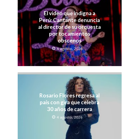
El video que indigna a
Perú: Cantante denuncia
al director de su orquesta
por tocamientos
obscenos
4 agosto, 2026
Rosario Flores regresa al
país con gira que celebra
30 años de carrera
4 agosto, 2026