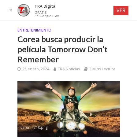
TRA Digital
✕
VER
GRATIS
En Google Play
ENTRETENIMIENTO
Corea busca producir la
película Tomorrow Don’t
Remember
25 enero, 2024
TRA Noticias
3 Mins Lectura
caruri 4710.png