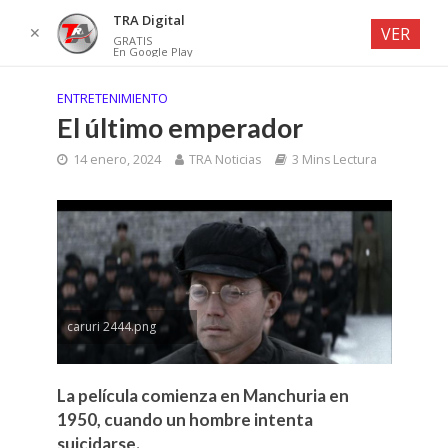
TRA Digital
✕
VER
GRATIS
En Google Play
ENTRETENIMIENTO
El último emperador
14 enero, 2024
TRA Noticias
3 Mins Lectura
caruri 2444.png
La película comienza en Manchuria en
1950, cuando un hombre intenta
suicidarse.