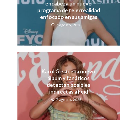
encabeza un nuevo
programa de telerrealidad
enfocado en sus amigas
7 agosto, 2026
Karol G estrena nuevo
álbum y fanáticos
detectan posibles
indirectas a Feid
7 agosto, 2026