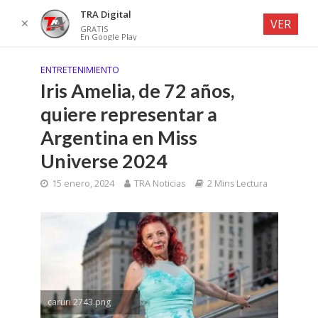
TRA Digital
✕
VER
GRATIS
En Google Play
ENTRETENIMIENTO
Iris Amelia, de 72 años,
quiere representar a
Argentina en Miss
Universe 2024
15 enero, 2024
TRA Noticias
2 Mins Lectura
caruri 2743.png