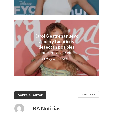
Karol G estrena nuevo
álbum y fanáticos
detectan posibles
indirectas a Feid
7 agosto, 2026
VER TODO
Sobre el Autor
TRA Noticias