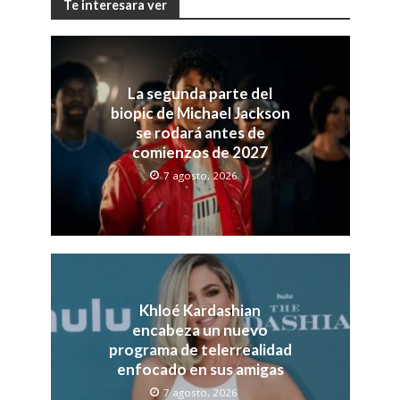
Te interesara ver
La segunda parte del
biopic de Michael Jackson
se rodará antes de
comienzos de 2027
7 agosto, 2026
Khloé Kardashian
encabeza un nuevo
programa de telerrealidad
enfocado en sus amigas
7 agosto, 2026