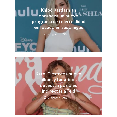
Khloé Kardashian
encabeza un nuevo
programa de telerrealidad
enfocado en sus amigas
7 agosto, 2026
Karol G estrena nuevo
álbum y fanáticos
detectan posibles
indirectas a Feid
7 agosto, 2026