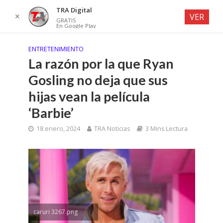
TRA Digital
✕
VER
GRATIS
En Google Play
ENTRETENIMIENTO
La razón por la que Ryan
Gosling no deja que sus
hijas vean la película
‘Barbie’
18 enero, 2024
TRA Noticias
3 Mins Lectura
caruri 3267.png