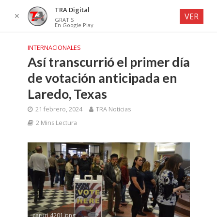
TRA Digital
✕
VER
GRATIS
En Google Play
INTERNACIONALES
Así transcurrió el primer día
de votación anticipada en
Laredo, Texas
21 febrero, 2024
TRA Noticias
2 Mins Lectura
caruri 4201.png