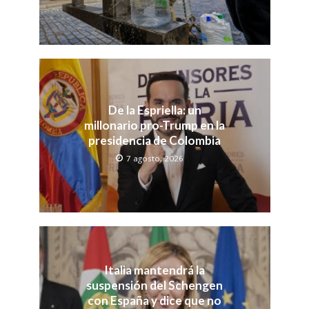
De la Espriella: un
millonario pro-Trump en la
presidencia de Colombia
7 agosto, 2026
Italia mantendrá la
suspensión del Schengen
con España y dice que no