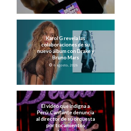
Karol G revela las
colaboraciones de su
nuevo álbum con Drake y
Bruno Mars
6 agosto, 2026
El video que indigna a
Perú: Cantante denuncia
al director de su orquesta
por tocamientos