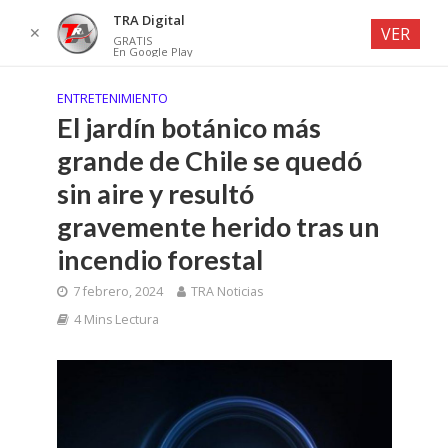
TRA Digital
✕
VER
GRATIS
En Google Play
ENTRETENIMIENTO
El jardín botánico más
grande de Chile se quedó
sin aire y resultó
gravemente herido tras un
incendio forestal
7 febrero, 2024
TRA Noticias
4 Mins Lectura