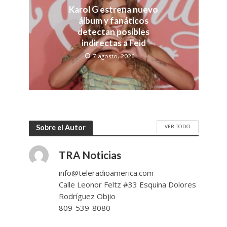
Karol G estrena nuevo
álbum y fanáticos
detectan posibles
indirectas a Feid
7 agosto, 2026
VER TODO
Sobre el Autor
TRA Noticias
info@teleradioamerica.com
Calle Leonor Feltz #33 Esquina Dolores
Rodríguez Objio
809-539-8080