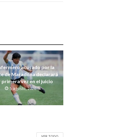
nfermero acusado por la
e de Maradona declarará
 primera vez en el juicio
5 agosto, 2026
VER TODO