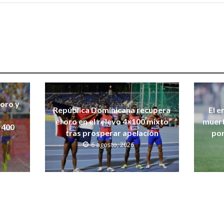
 oro y
República Dominicana recupera
El e
el oro en el relevo 4×100 mixto
muert
 400
tras prosperar apelación
por
6 agosto, 2026