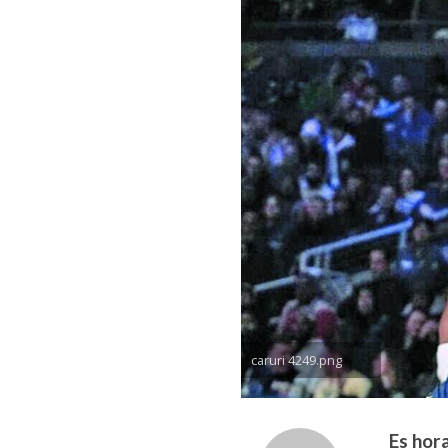
caruri 4249.png
Es hor