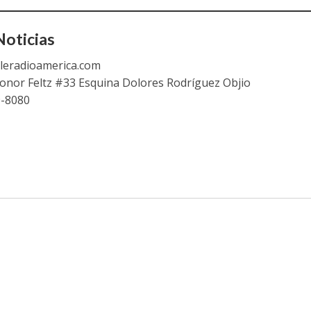
oticias
leradioamerica.com
eonor Feltz #33 Esquina Dolores Rodríguez Objio
9-8080