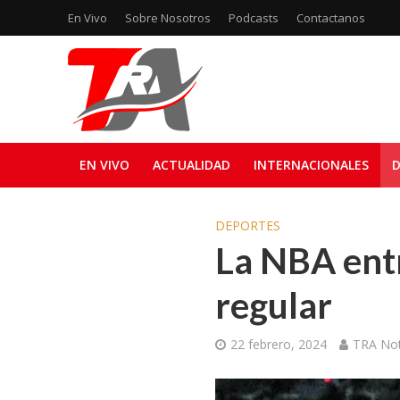
En Vivo
Sobre Nosotros
Podcasts
Contactanos
EN VIVO
ACTUALIDAD
INTERNACIONALES
D
DEPORTES
La NBA entr
regular
22 febrero, 2024
TRA Not