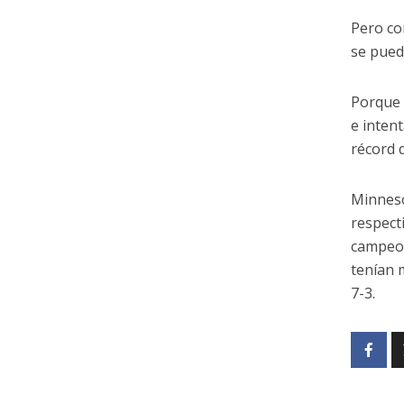
Pero co
se pued
Porque 
e intent
récord 
Minneso
respect
campeon
tenían 
7-3.