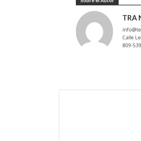
Sobre el Autor
TRA N
info@te
Calle L
809-53