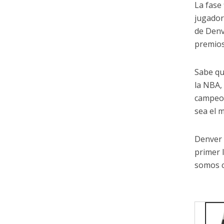
La fase
jugador
de Denv
premios
Sabe qu
la NBA, 
campeon
sea el 
Denver 
primer 
somos c