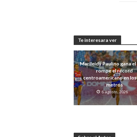
Te interesara ver
Marileidy Paulino gana el
rompe el récord
centroamericano en los
metros
6 agosto, 2026