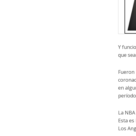
Y funci
que sea
Fueron 
coronad
en algu
período 
La NBA 
Esta es
Los Ang