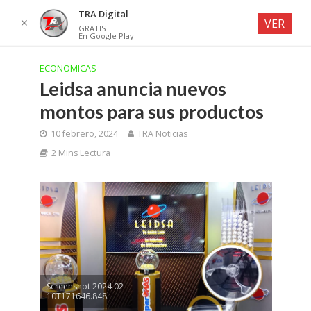
TRA Digital
✕
VER
GRATIS
En Google Play
ECONOMICAS
Leidsa anuncia nuevos
montos para sus productos
10 febrero, 2024
TRA Noticias
2 Mins Lectura
Screenshot 2024 02
10T171646.848