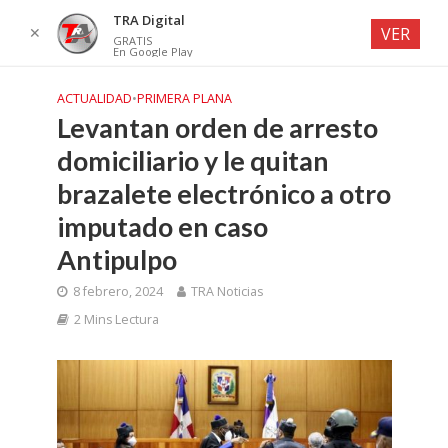
TRA Digital
✕
VER
GRATIS
En Google Play
ACTUALIDAD
•
PRIMERA PLANA
Levantan orden de arresto
domiciliario y le quitan
brazalete electrónico a otro
imputado en caso
Antipulpo
8 febrero, 2024
TRA Noticias
2 Mins Lectura