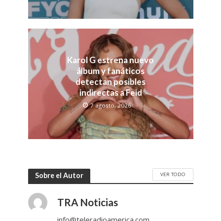
Karol G estrena nuevo
álbum y fanáticos
detectan posibles
indirectas a Feid
7 agosto, 2026
VER TODO
Sobre el Autor
TRA Noticias
info@teleradioamerica.com