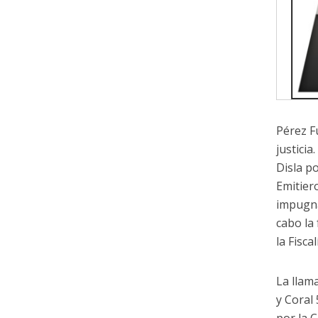
Pérez F
justici
Disla po
Emitier
impugna
cabo la
la Fisc
La llam
y Coral 