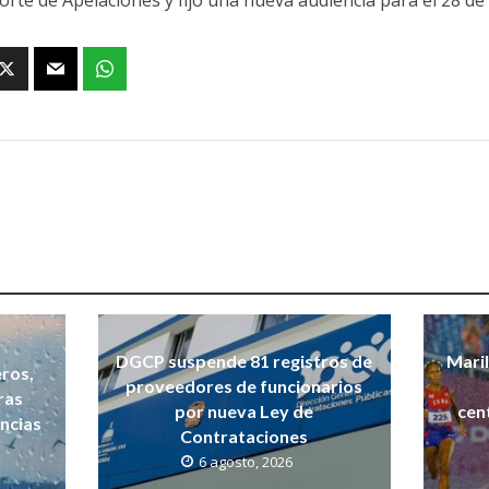
Corte de Apelaciones y fijó una nueva audiencia para el 28 de
DGCP suspende 81 registros de
Maril
ros,
proveedores de funcionarios
ras
por nueva Ley de
cen
incias
Contrataciones
6 agosto, 2026