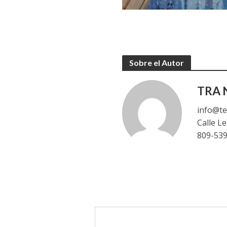
Sobre el Autor
TRA N
info@te
Calle L
809-53