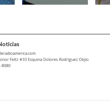
oticias
leradioamerica.com
eonor Feltz #33 Esquina Dolores Rodríguez Objio
9-8080