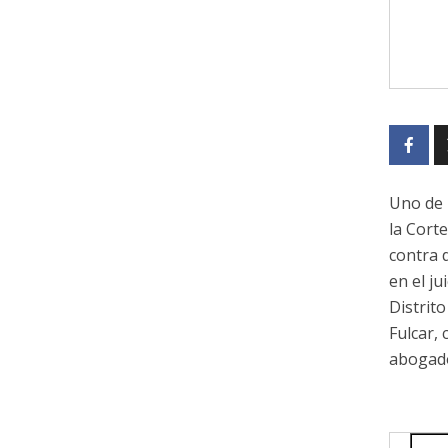
Uno de 
la Corte
contra 
en el ju
Distrito
Fulcar,
abogado