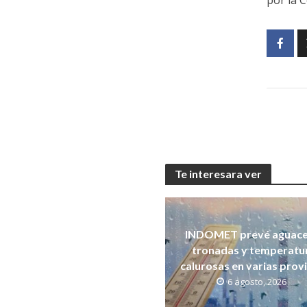
por la 
Te interesara ver
INDOMET prevé aguace
tronadas y temperatu
calurosas en varias prov
6 agosto, 2026