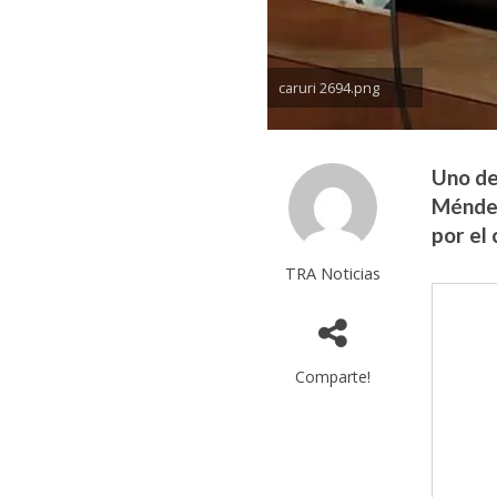
caruri 2694.png
Uno de
Méndez,
por el 
TRA Noticias
Comparte!