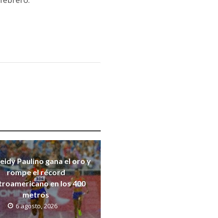
 febrero.
eidy Paulino gana el oro y
rompe el récord
troamericano en los 400
metros
6 agosto, 2026