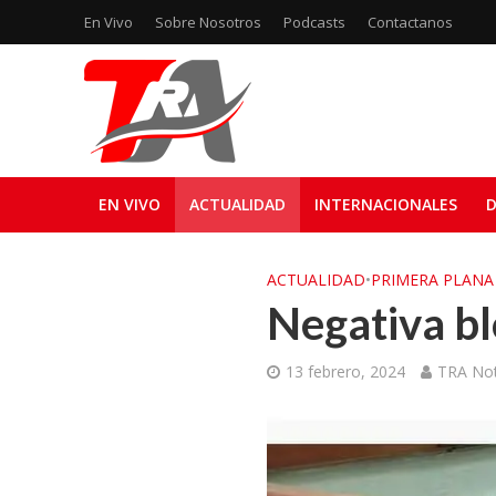
En Vivo
Sobre Nosotros
Podcasts
Contactanos
EN VIVO
ACTUALIDAD
INTERNACIONALES
D
ACTUALIDAD
•
PRIMERA PLANA
Negativa bl
13 febrero, 2024
TRA Not