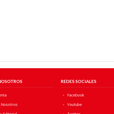
NOSOTROS
REDES SOCIALES
enta
Facebook
 Nosotros
Youtube
ca Editorial
Twitter