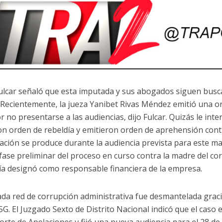
ulcar señaló que esta imputada y sus abogados siguen busc
a. Recientemente, la jueza Yanibet Rivas Méndez emitió una o
r no presentarse a las audiencias, dijo Fulcar. Quizás le inte
on orden de rebeldía y emitieron orden de aprehensión cont
ción se produce durante la audiencia prevista para este mar
 fase preliminar del proceso en curso contra la madre del co
alía designó como responsable financiera de la empresa.
ada red de corrupción administrativa fue desmantelada gracia
5G. El Juzgado Sexto de Distrito Nacional indicó que el caso 