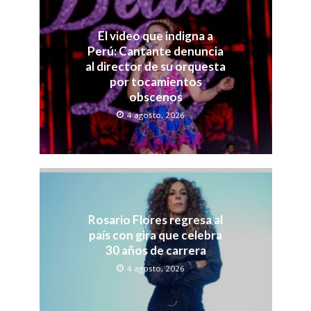
El video que indigna a
Perú: Cantante denuncia
al director de su orquesta
por tocamientos
obscenos
4 agosto, 2026
Rosario Flores regresa al
país con gira que celebra
30 años de carrera
4 agosto, 2026