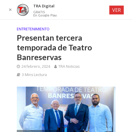
TRA Digital
✕
VER
GRATIS
En Google Play
ENTRETENIMIENTO
Presentan tercera
temporada de Teatro
Banreservas
24 febrero, 2024
TRA Noticias
3 Mins Lectura