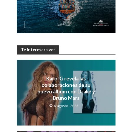
Te interesara ver
Karol G revela las
colaboraciones de su
nuevo álbum con Drake y
Bruno Mars
6 agosto, 2026