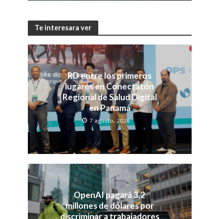
Te interesara ver
RD entre los primeros
lugares en Conectatón
Regional de Salud Digital
en Panamá
7 agosto, 2026
OpenAI pagará 3,2
millones de dólares por
discriminar a trabajadores