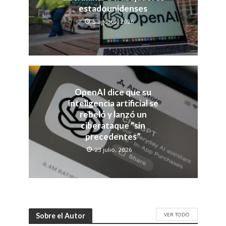
estadounidenses
5 agosto, 2026
OpenAI dice que su
inteligencia artificial se
rebeló y lanzó un
ciberataque “sin
precedentes”
23 julio, 2026
VER TODO
Sobre el Autor