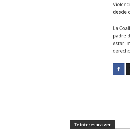
Violenc
desde q
La Coal
padre d
estar im
derecho
Te interesara ver