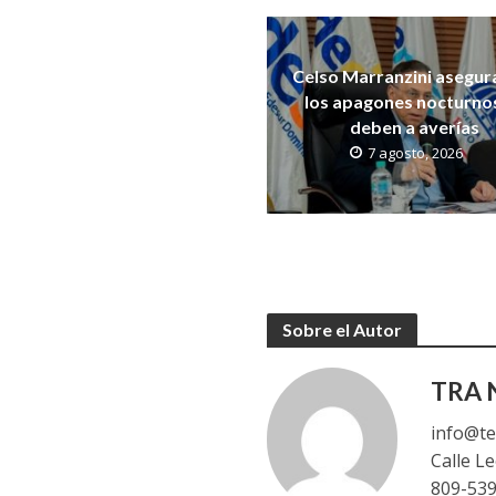
Celso Marranzini asegur
los apagones nocturno
deben a averías
7 agosto, 2026
Sobre el Autor
TRA N
info@te
Calle L
809-53