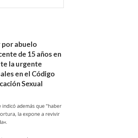
y por abuelo
cente de 15 años en
nte la urgente
sales en el Código
ucación Sexual
, e indicó además que “haber
rtura, la expone a revivir
da«.