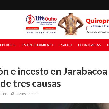
EPORTES
ENTRETENIMIENTO
SALUD
ECONOMICAS
ión e incesto en Jarabacoa
de tres causas
icias
2 Mins Lectura