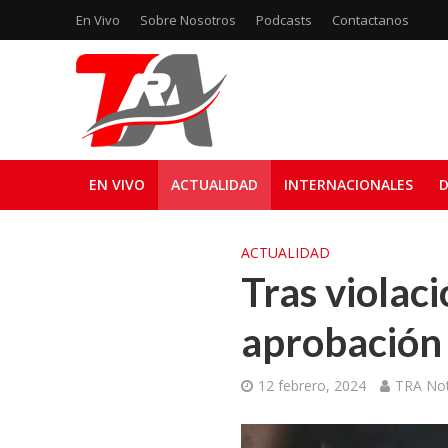
En Vivo
Sobre Nosotros
Podcasts
Contactanos
EN VIVO
ACTUALIDAD
INTERNACIONALES
D
ACTUALIDAD
Tras violac
aprobación 
12 febrero, 2024
TRA Not