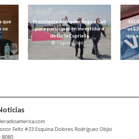
a que
Presidente Abinader llega a Cali
EEUU
s se
para participar en investidura
us$2
de De la Espriella
que s
7 agosto, 2026
oticias
leradioamerica.com
eonor Feltz #33 Esquina Dolores Rodríguez Objio
9-8080