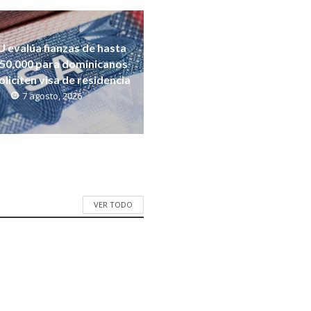
 evalúa fianzas de hasta
50,000 para dominicanos
oliciten visa de residencia
7 agosto, 2026
VER TODO