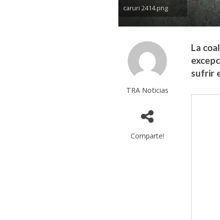
caruri 2414.png
La coa
excepc
sufrir
TRA Noticias
Comparte!