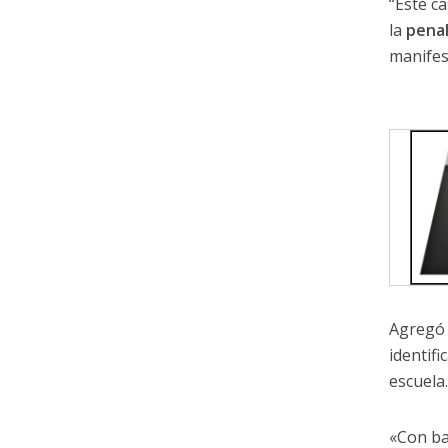
“Este c
la
penal
manifest
Agregó 
identif
escuela
«Con ba