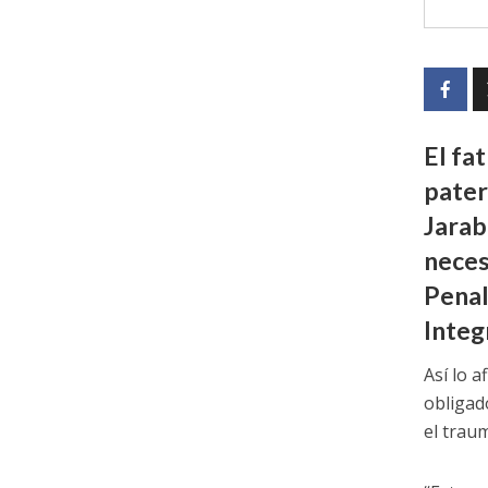
El fa
pater
Jarab
neces
Penal
Integ
Así lo 
obligad
el traum