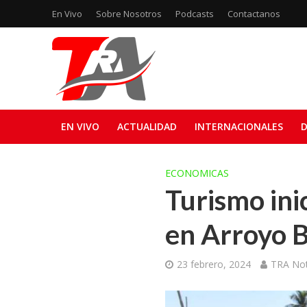
En Vivo
Sobre Nosotros
Podcasts
Contactanos
EN VIVO
ACTUALIDAD
INTERNACIONALES
D
ECONOMICAS
Turismo ini
en Arroyo B
23 febrero, 2024
TRA Not