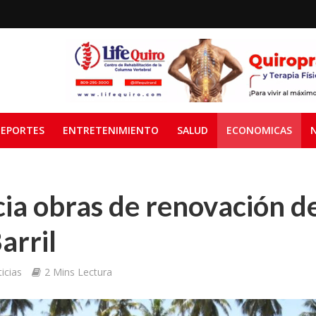
EPORTES
ENTRETENIMIENTO
SALUD
ECONOMICAS
cia obras de renovación de
arril
icias
2 Mins Lectura