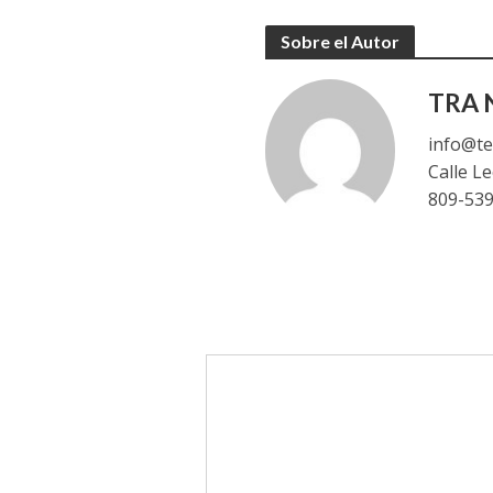
Sobre el Autor
TRA N
info@te
Calle L
809-53