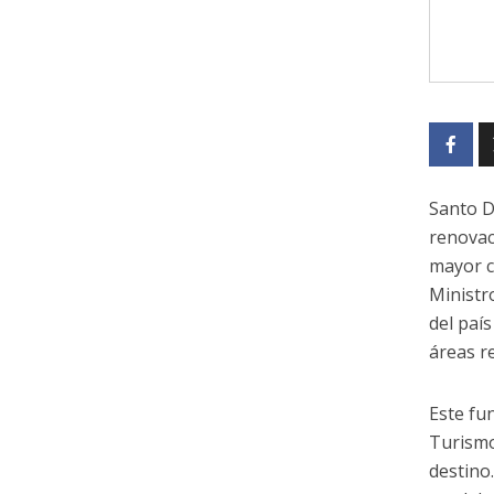
Santo D
renovac
mayor c
Ministr
del paí
áreas r
Este fu
Turismo
destino