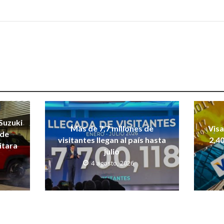
Suzuki
Más de 7,7 millones de
Vis
 de
visitantes llegan al país hasta
2,40
itara
julio
4 agosto, 2026