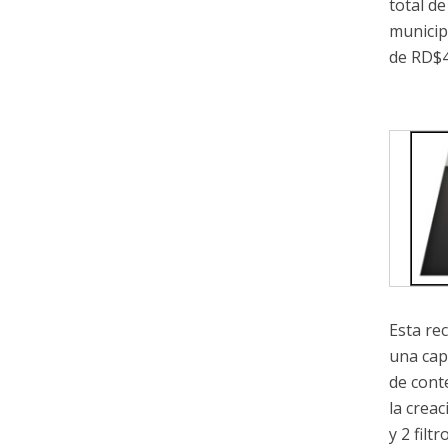
total de
municip
de RD$4
Esta rec
una cap
de cont
la crea
y 2 filtr