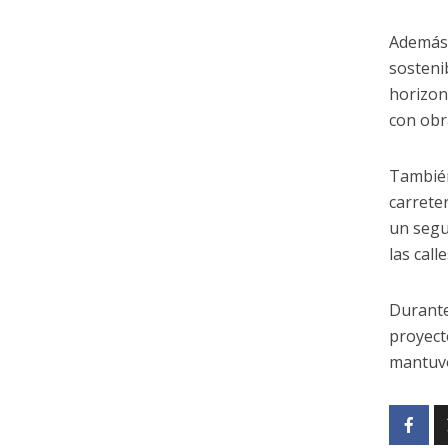
Además 
sosteni
horizon
con obr
También 
carrete
un segu
las call
Durante
proyect
mantuvo