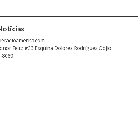
oticias
leradioamerica.com
eonor Feltz #33 Esquina Dolores Rodríguez Objio
9-8080