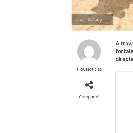
caruri 4627.png
A trav
fortal
direct
TRA Noticias
Comparte!