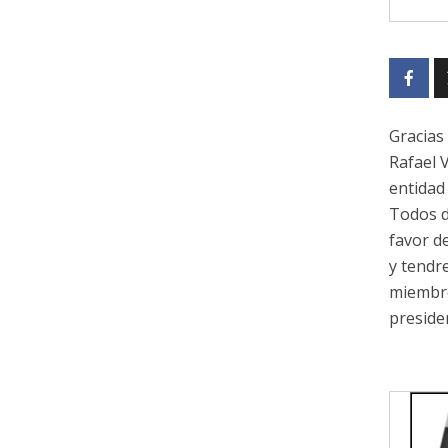
Gracias 
Rafael V
entidad 
Todos d
favor d
y tendre
miembro
preside