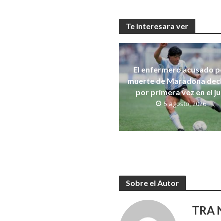
Te interesara ver
El enfermero acusado po
muerte de Maradona dec
por primera vez en el ju
5 agosto, 2026
Sobre el Autor
TRA N