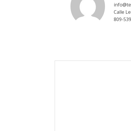
info@te
Calle L
809-53