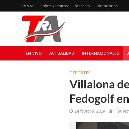
En Vivo
Sobre Nosotros
Podcasts
Contactanos
EN VIVO
ACTUALIDAD
INTERNACIONALES
D
DEPORTES
Villalona de
Fedogolf en
24 febrero, 2024
TRA Not