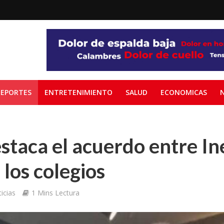
EPORTES
ENTRETENIMIENTO
SALUD
ECONOMICAS
staca el acuerdo entre Ine
 los colegios
icias
1 Mins Lectura