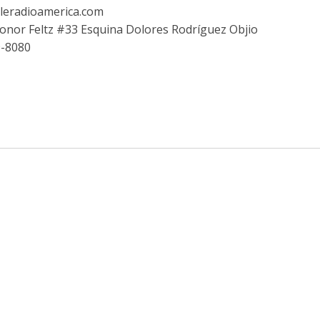
leradioamerica.com
eonor Feltz #33 Esquina Dolores Rodríguez Objio
9-8080