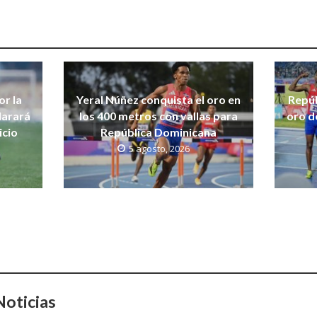
r la
Yeral Núñez conquista el oro en
Repúb
larará
los 400 metros con vallas para
oro d
icio
República Dominicana
5 agosto, 2026
oticias