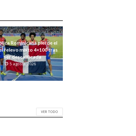
lica Rominicana pierde el
el relevo mixto 4×100 tras
ser descalificada
5 agosto, 2026
VER TODO