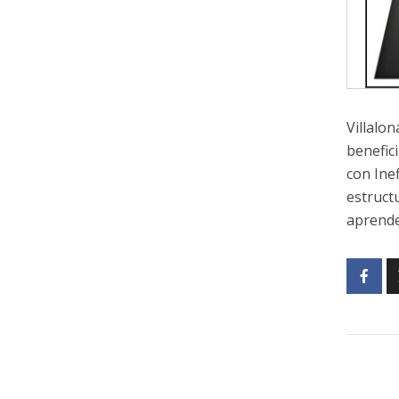
Villalo
benefici
con Inef
estruct
aprende