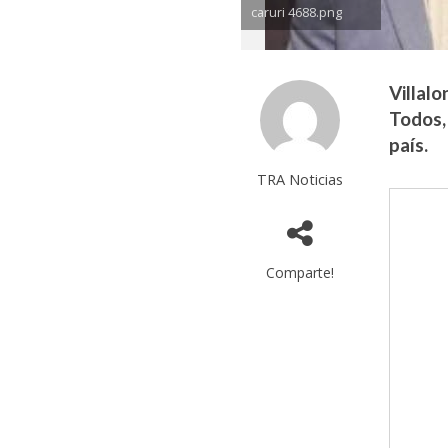
caruri 4688.png
Villal
Todos, 
país.
TRA Noticias
Comparte!