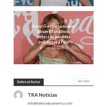
Karol G estrena nuevo
álbum y fanáticos
detectan posibles
indirectas a Feid
7 agosto, 2026
VER TODO
Sobre el Autor
TRA Noticias
info@teleradioamerica.com