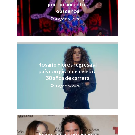
por tocamientos
obscenos
4 agosto, 2026
Rosario Flores regresa al
país con gira que celebra
30 años de carrera
4 agosto, 2026
Esposa de mario cimarro