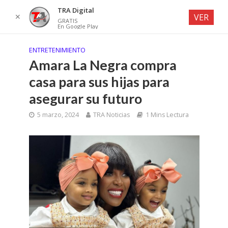
TRA Digital
✕
VER
GRATIS
En Google Play
ENTRETENIMIENTO
Amara La Negra compra
casa para sus hijas para
asegurar su futuro
5 marzo, 2024
TRA Noticias
1 Mins Lectura