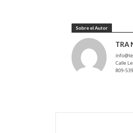
Sobre el Autor
TRA N
info@te
Calle L
809-53