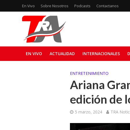
En Vivo
Sobre Nosotros
Podcasts
Contactanos
EN VIVO
ACTUALIDAD
INTERNACIONALES
D
ENTRETENIMIENTO
Ariana Gran
edición de 
5 marzo, 2024
TRA Notic