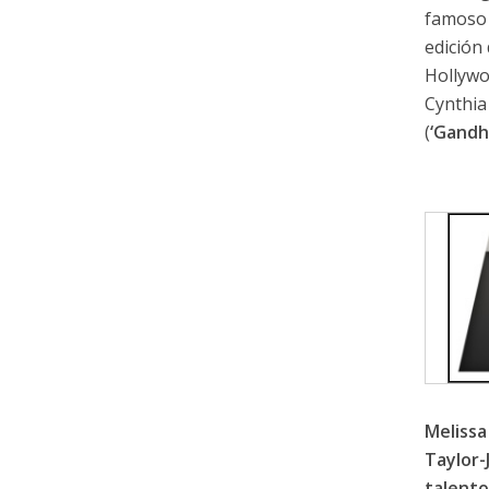
famoso 
edición
Hollywo
Cynthia 
(
‘Gandhi
Melissa
Taylor-
talento