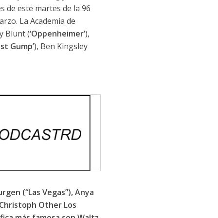
s de este martes de la 96
marzo. La Academia de
y Blunt (
‘Oppenheimer’
),
est Gump’
), Ben Kingsley
burgen (“Las Vegas”), Anya
 Christoph Other Los
áfica más famosa son Waltz