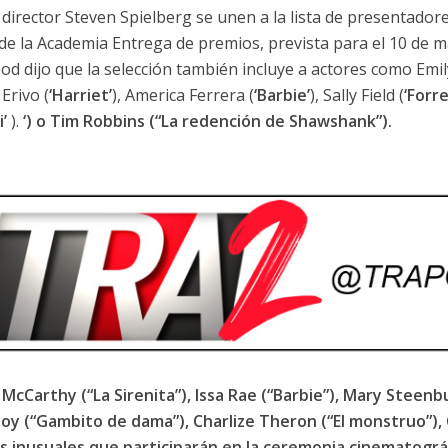
director Steven Spielberg se unen a la lista de presentadore
 de la Academia Entrega de premios, prevista para el 10 de 
od dijo que la selección también incluye a actores como Emil
Erivo (
‘Harriet’
), America Ferrera (
‘Barbie’
), Sally Field (
‘Forr
’
).
‘) o Tim Robbins (“La redención de Shawshank”).
 McCarthy (“La Sirenita”), Issa Rae (“Barbie”), Mary Steen
Joy (“Gambito de dama”), Charlize Theron (“El monstruo”),
s inusuales que participarán en la ceremonia cinematogr