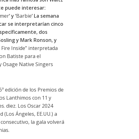
te puede interesar:
imer
‘ y ‘
Barbie
‘ La semana
ar se interpretarían cinco
Específicamente, dos
Gosling y Mark Ronson, y
 Fire Inside” interpretada
on Batiste para el
y Osage Native Singers
6ª edición de los Premios de
os Lanthimos con 11 y
. diez. Los Oscar 2024
 (Los Ángeles, EE.UU.) a
 consecutivo, la gala volverá
ias.