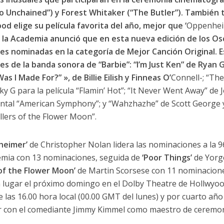
o Unchained”) y Forest Whitaker (“The Butler”). También 
od elige su película favorita del año, mejor que ‘
Oppenhe
 la Academia anunció que en esta nueva edición de los Osc
es nominadas en la categoría de Mejor Canción Original. 
es de la banda sonora de “Barbie”: “I’m Just Ken” de Ryan 
s I Made For?” », de Billie Eilish y Finneas O’
Connell-; “The
ky G para la película “Flamin’ Hot”; “It Never Went Away” de J
tal “American Symphony”; y “Wahzhazhe” de Scott George 
illers of the Flower Moon”.
heimer’
de Christopher Nolan lidera las nominaciones a la 9
emia con 13 nominaciones, seguida de
‘Poor Things’
de Yorg
s of the Flower Moon’
de Martin Scorsese con 11 nominaciones
 lugar el próximo domingo en el Dolby Theatre de Hollwyood
e las 16.00 hora local (00.00 GMT del lunes) y por cuarto año
r con el comediante Jimmy Kimmel como maestro de ceremon