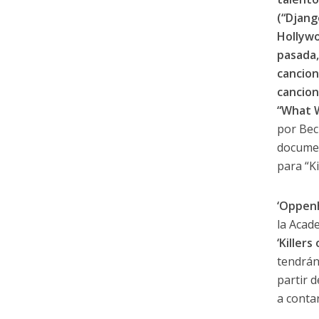
(“Djang
Hollywo
pasada,
cancion
cancion
“What Wa
por Bec
documen
para “K
‘Oppen
la Acad
‘Killer
tendrán
partir d
a conta