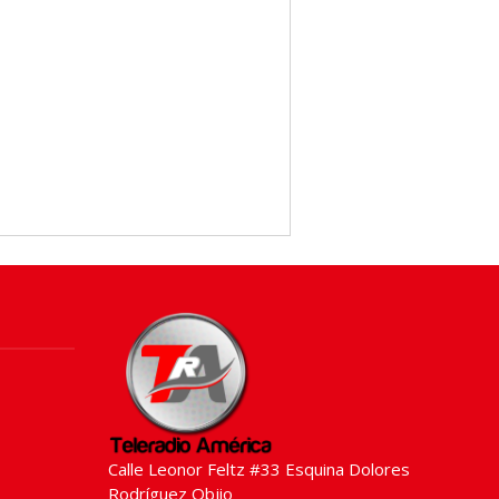
Calle Leonor Feltz #33 Esquina Dolores
Rodríguez Objio