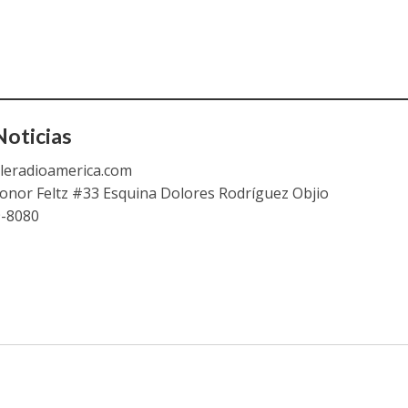
oticias
leradioamerica.com
eonor Feltz #33 Esquina Dolores Rodríguez Objio
9-8080