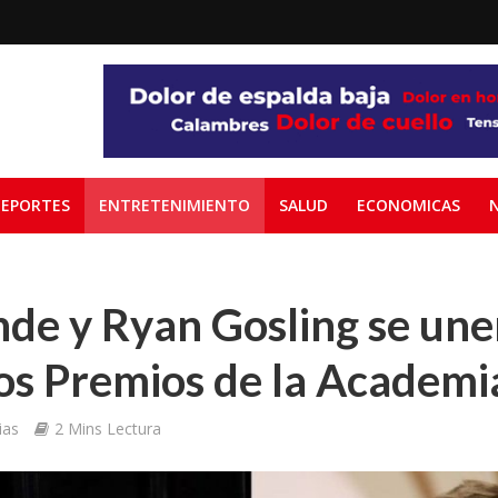
EPORTES
ENTRETENIMIENTO
SALUD
ECONOMICAS
de y Ryan Gosling se unen
los Premios de la Academi
ias
2 Mins Lectura