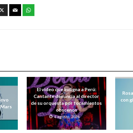
El video que indigna a Perú:
Rosa
Cantante denuncia al director
uevo
con g
de su orquesta por tocamientos
 Mars
obscenos
4 agosto, 2026