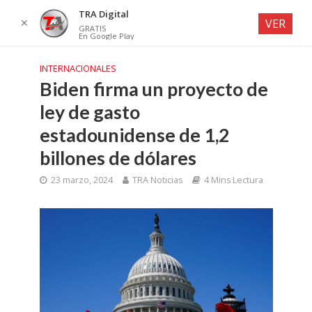
TRA Digital
✕
VER
GRATIS
En Google Play
INTERNACIONALES
Biden firma un proyecto de
ley de gasto
estadounidense de 1,2
billones de dólares
23 marzo, 2024
TRA Noticias
4 Mins Lectura