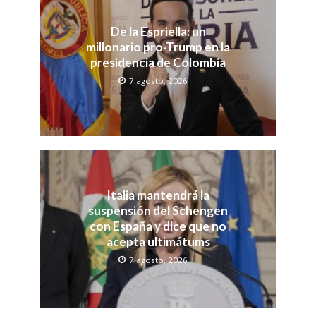
De la Espriella: un
millonario pro-Trump en la
presidencia de Colombia
7 agosto, 2026
Italia mantendrá la
suspensión del Schengen
con España y dice que no
acepta ultimátums
7 agosto, 2026