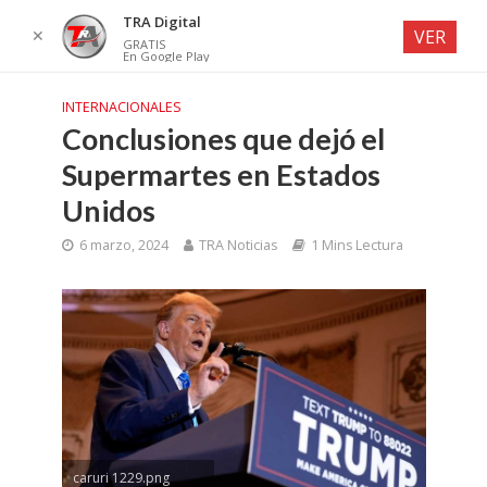
TRA Digital
✕
VER
GRATIS
En Google Play
INTERNACIONALES
Conclusiones que dejó el
Supermartes en Estados
Unidos
6 marzo, 2024
TRA Noticias
1 Mins Lectura
caruri 1229.png