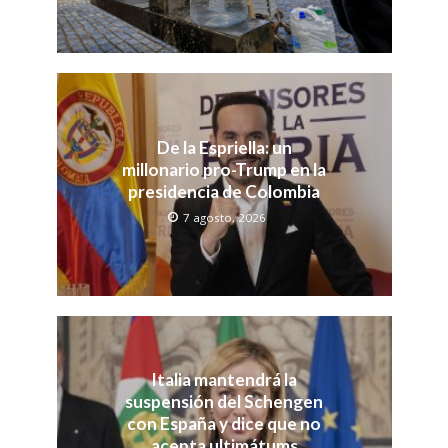
De la Espriella: un
millonario pro-Trump en la
presidencia de Colombia
7 agosto, 2026
Italia mantendrá la
suspensión del Schengen
con España y dice que no
acepta ultimátums