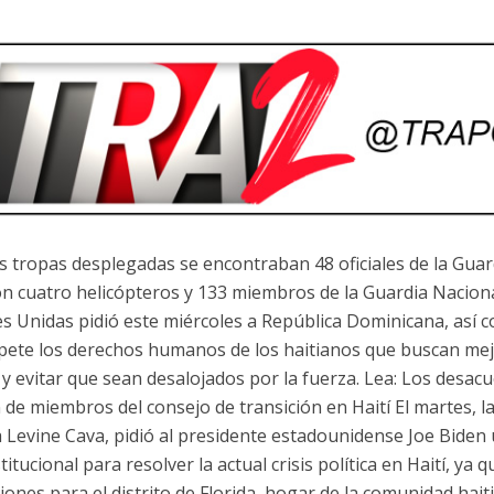
as tropas desplegadas se encontraban 48 oficiales de la Guar
on cuatro helicópteros y 133 miembros de la Guardia Nacional
s Unidas pidió este miércoles a República Dominicana, así c
pete los derechos humanos de los haitianos que buscan mej
 y evitar que sean desalojados por la fuerza. Lea: Los desacu
n de miembros del consejo de transición en Haití El martes, 
a Levine Cava, pidió al presidente estadounidense Joe Biden
titucional para resolver la actual crisis política en Haití, ya
ciones para el distrito de Florida, hogar de la comunidad ha