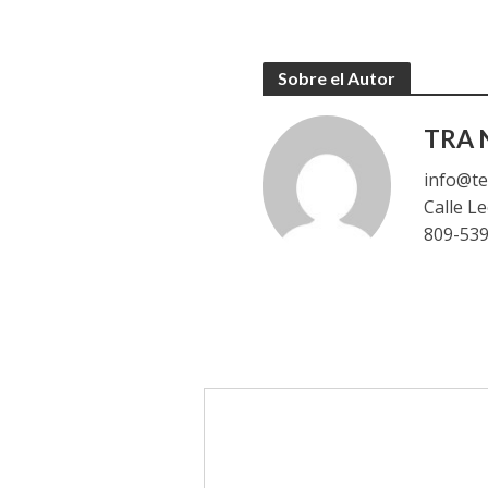
Sobre el Autor
TRA N
info@te
Calle L
809-53