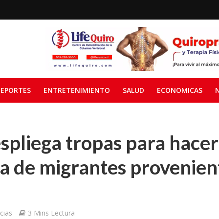
EPORTES
ENTRETENIMIENTO
SALUD
ECONOMICAS
spliega tropas para hacer
la de migrantes provenien
cias
3 Mins Lectura