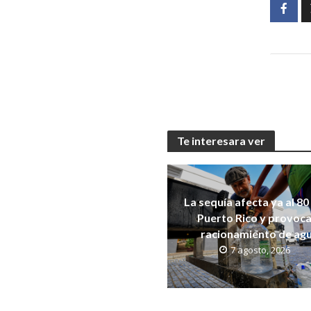
Te interesara ver
La sequía afecta ya al 80
Puerto Rico y provoca
racionamiento de ag
7 agosto, 2026