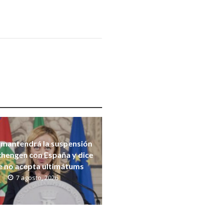
a mantendrá la suspensión
chengen con España y dice
e no acepta ultimátums
7 agosto, 2026