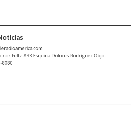
oticias
leradioamerica.com
eonor Feltz #33 Esquina Dolores Rodríguez Objio
9-8080