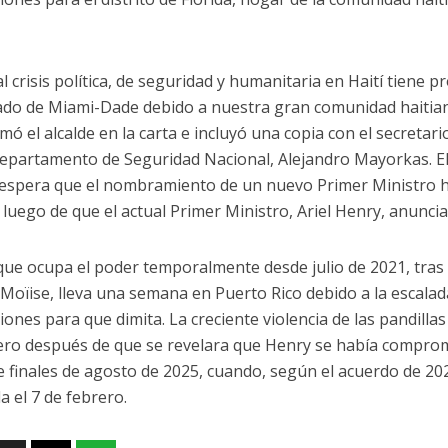
l crisis política, de seguridad y humanitaria en Haití tiene 
ado de Miami-Dade debido a nuestra gran comunidad haitiana
irmó el alcalde en la carta e incluyó una copia con el secreta
 Departamento de Seguridad Nacional, Alejandro Mayorkas. E
espera que el nombramiento de un nuevo Primer Ministro h
luego de que el actual Primer Ministro, Ariel Henry, anuncia
que ocupa el poder temporalmente desde julio de 2021, tras 
 Moïise, lleva una semana en Puerto Rico debido a la escalada
iones para que dimita. La creciente violencia de las pandillas 
ero después de que se revelara que Henry se había comprom
e finales de agosto de 2025, cuando, según el acuerdo de 202
a el 7 de febrero.