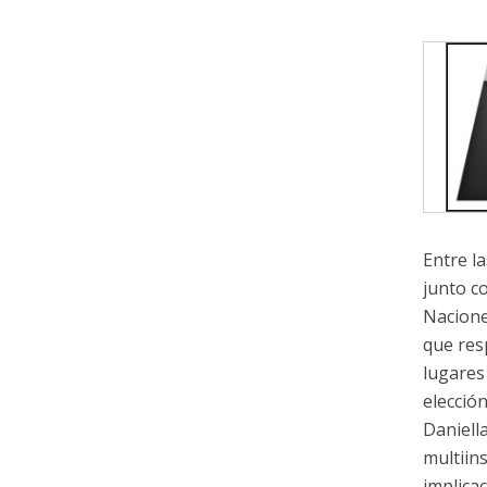
Entre l
junto c
Nacione
que res
lugares
elecció
Daniell
multiins
implica