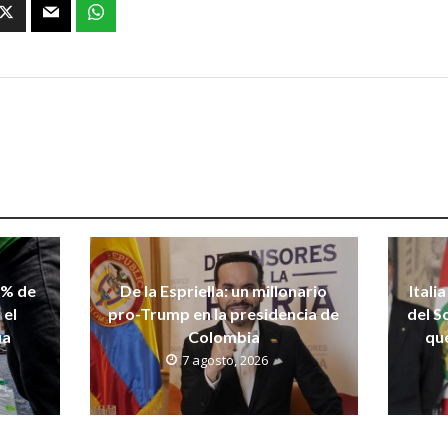
 % de
De la Espriella: un millonario
Itali
 el
pro-Trump en la presidencia de
del S
ua
Colombia
qu
7 agosto, 2026