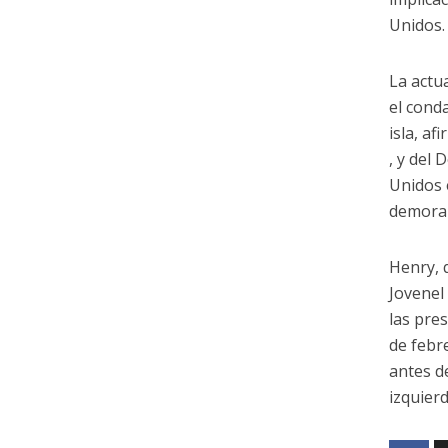
Unidos.
La actua
el cond
isla, af
, y del
Unidos 
demora 
Henry, 
Jovenel
las pres
de febr
antes d
izquierd