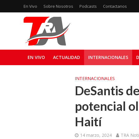
En Vivo
Sobre Nosotros
Podcasts
Contactanos
EN VIVO
ACTUALIDAD
INTERNACIONALES
D
INTERNACIONALES
DeSantis de
potencial o
Haití
14 marzo, 2024
TRA Noti