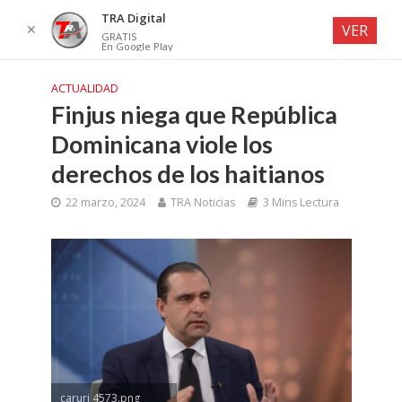
TRA Digital
✕
VER
GRATIS
En Google Play
ACTUALIDAD
Finjus niega que República
Dominicana viole los
derechos de los haitianos
22 marzo, 2024
TRA Noticias
3 Mins Lectura
caruri 4573.png