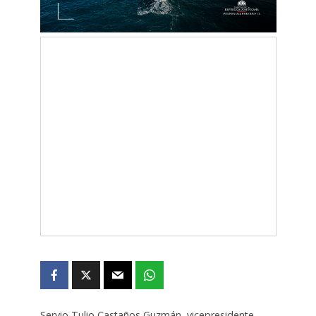
Servio Tulio Castaños Guzmán, vicepresidente