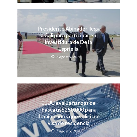
Presidente Abinader llega
a Cali para participar en
investidura de De la
Espriella
7 agosto, 2026
EEUU evalúa fianzas de
hasta us$250,000 para
dominicanos que soliciten
visa de residencia
7 agosto, 2026