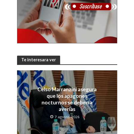
Te interesara ver
Celso Marranzini asegura
que los apagones
nocturnos se deben a
averías
7 agosto, 2026