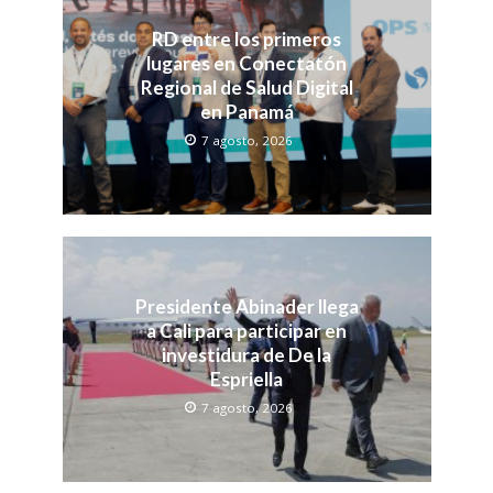
RD entre los primeros
lugares en Conectatón
Regional de Salud Digital
en Panamá
7 agosto, 2026
Presidente Abinader llega
a Cali para participar en
investidura de De la
Espriella
7 agosto, 2026