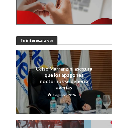
Te interesara ver
Celso Marranzini asegura
que los apagones
nocturnos se deben a
averías
7 agosto, 2026