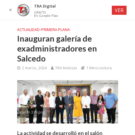
TRA Digital
✕
VER
GRATIS
En Google Play
ACTUALIDAD
•
PRIMERA PLANA
Inauguran galería de
exadministradores en
Salcedo
2 marzo, 2024
TRA Noticias
1 Mins Lectura
caruri 330.png
La actividad se desarrolló en el salón