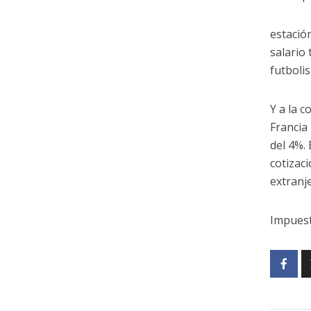
estació
salario 
futboli
Y a la 
Francia
del 4%.
cotizac
extranj
Impuest