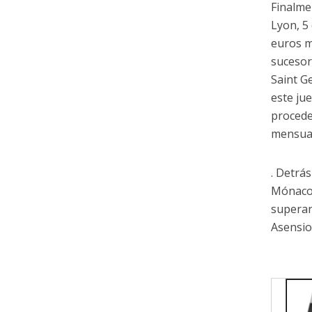
Finalme
Lyon, 5
euros m
sucesor
Saint G
este ju
procede
mensual
. Detrás
Mónaco 
superan
Asensio