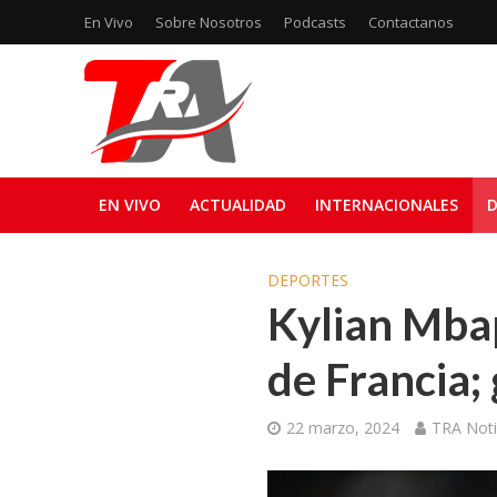
En Vivo
Sobre Nosotros
Podcasts
Contactanos
EN VIVO
ACTUALIDAD
INTERNACIONALES
D
DEPORTES
Kylian Mbap
de Francia;
22 marzo, 2024
TRA Noti