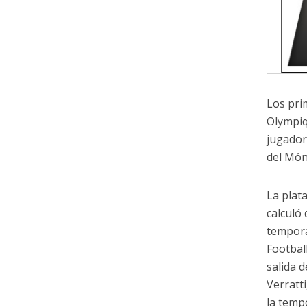
Los pri
Olympiq
jugador
del Món
La plat
calculó
tempora
Footbal
salida 
Verratt
la temp