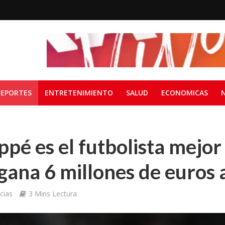
EPORTES
ENTRETENIMIENTO
SALUD
ECONOMICAS
pé es el futbolista mejo
 gana 6 millones de euros 
cias
3 Mins Lectura