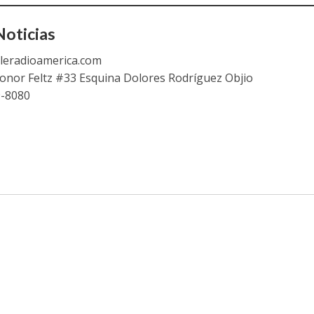
oticias
leradioamerica.com
eonor Feltz #33 Esquina Dolores Rodríguez Objio
9-8080