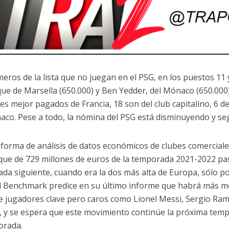
meros de la lista que no juegan en el PSG, en los puestos 11
ue de Marsella (650.000) y Ben Yedder, del Mónaco (650.000)
es mejor pagados de Francia, 18 son del club capitalino, 6 del
aco. Pese a todo, la nómina del PSG está disminuyendo y se
aforma de análisis de datos económicos de clubes comercial
 que de 729 millones de euros de la temporada 2021-2022 pas
da siguiente, cuando era la dos más alta de Europa, sólo po
l Benchmark predice en su último informe que habrá más me
de jugadores clave pero caros como Lionel Messi, Sergio R
i, y se espera que este movimiento continúe la próxima tempo
orada.