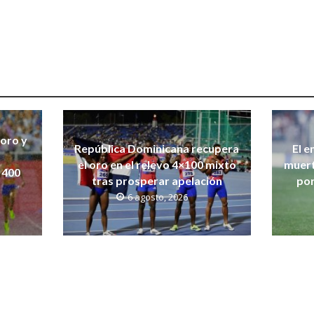
 oro y
República Dominicana recupera
El e
el oro en el relevo 4×100 mixto
muert
 400
tras prosperar apelación
por
6 agosto, 2026