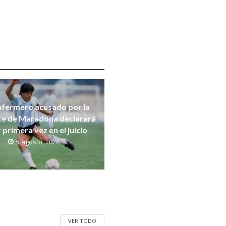
nfermero acusado por la
e de Maradona declarará
 primera vez en el juicio
5 agosto, 2026
VER TODO