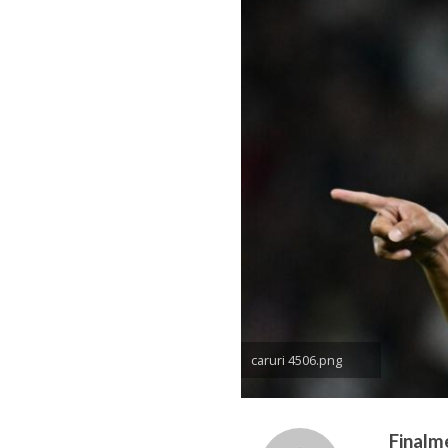
caruri 4506.png
Finalm