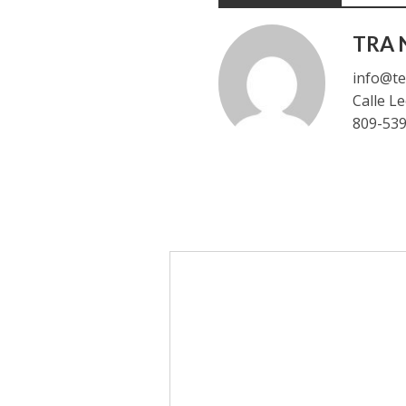
TRA N
info@te
Calle L
809-53