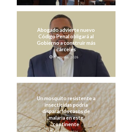
Abogado advierte nuevo
Código Penal obligará al
Gobierno a construir más
cárceles
5 agosto, 2026
Un mosquito resistente a
insecticidas podría
disparar los casos de
malaria en este
continente
5 agosto, 2026