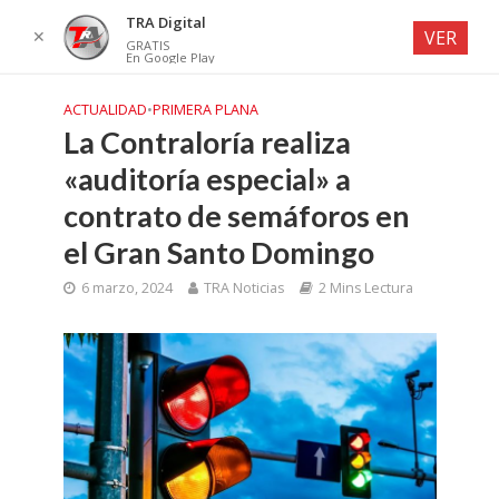
TRA Digital
✕
VER
GRATIS
En Google Play
ACTUALIDAD
•
PRIMERA PLANA
La Contraloría realiza
«auditoría especial» a
contrato de semáforos en
el Gran Santo Domingo
6 marzo, 2024
TRA Noticias
2 Mins Lectura