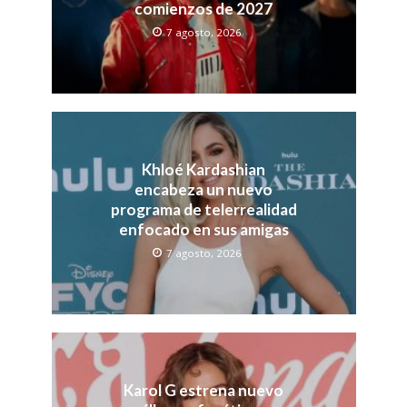
comienzos de 2027
7 agosto, 2026
Khloé Kardashian
encabeza un nuevo
programa de telerrealidad
enfocado en sus amigas
7 agosto, 2026
Karol G estrena nuevo