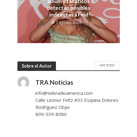
álbum y fanáticos
detectan posibles
indirectas a Feid
7 agosto, 2026
VER TODO
Sobre el Autor
TRA Noticias
info@teleradioamerica.com
Calle Leonor Feltz #33 Esquina Dolores
Rodríguez Objio
809-539-8080