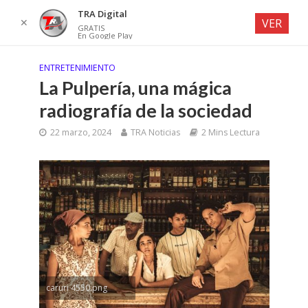
TRA Digital
✕
VER
GRATIS
En Google Play
ENTRETENIMIENTO
La Pulpería, una mágica
radiografía de la sociedad
22 marzo, 2024
TRA Noticias
2 Mins Lectura
caruri 4550.png