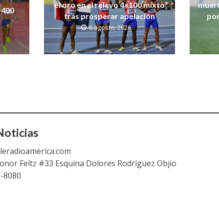
el oro en el relevo 4×100 mixto
muert
 400
tras prosperar apelación
por
6 agosto, 2026
oticias
leradioamerica.com
eonor Feltz #33 Esquina Dolores Rodríguez Objio
9-8080