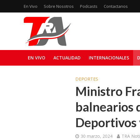
En Vivo
Sobre Nosotros
Podcasts
Contactanos
EN VIVO
ACTUALIDAD
INTERNACIONALES
D
DEPORTES
Ministro Fr
balnearios 
Deportivos
30 marzo, 2024
TRA Noti