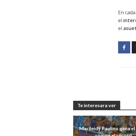
En cada
el
inter
el
asue
Te interesara ver
Marileidy Paulino gana el
rompe el récord