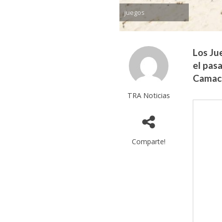
juegos
Los Ju
el pas
Camach
TRA Noticias
Comparte!