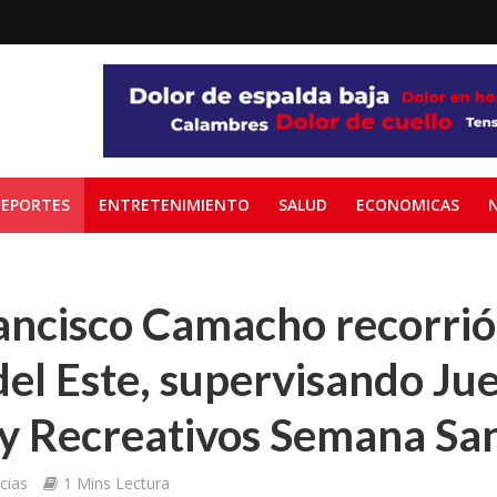
EPORTES
ENTRETENIMIENTO
SALUD
ECONOMICAS
ancisco Camacho recorrió
del Este, supervisando Ju
 y Recreativos Semana Sa
cias
1 Mins Lectura