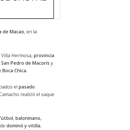
a de Macao
, en la
e Villa Hermosa,
provincia
 San Pedro de Macorís
y
e Boca Chica.
ciados el
pasado
 Camacho realizó el saque
 fútbol, balonmano,
s de
dominó y vitilla.