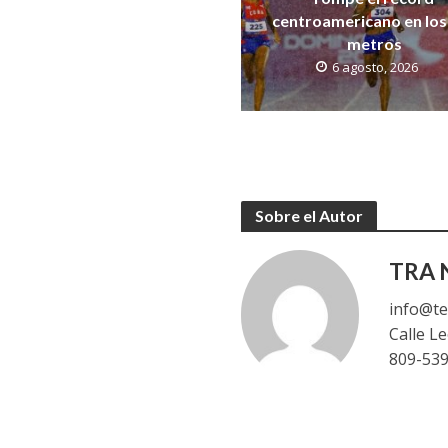
centroamericano en los
metros
6 agosto, 2026
Sobre el Autor
TRA N
info@te
Calle L
809-53