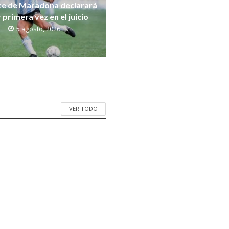
e de Maradona declarará
 primera vez en el juicio
5 agosto, 2026
VER TODO