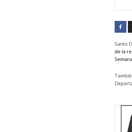
Santo 
de la r
Semana
También
Depart