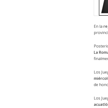
En la
re
provinc
Posteri
La Rom
finalme
Los Jue
miércol
de hono
Los Jue
acuatló