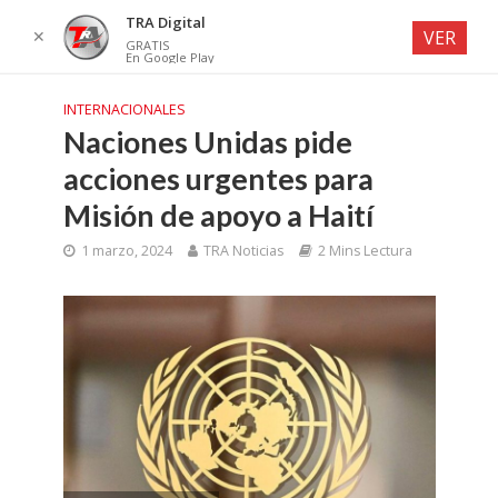
TRA Digital
✕
VER
GRATIS
En Google Play
INTERNACIONALES
Naciones Unidas pide
acciones urgentes para
Misión de apoyo a Haití
1 marzo, 2024
TRA Noticias
2 Mins Lectura