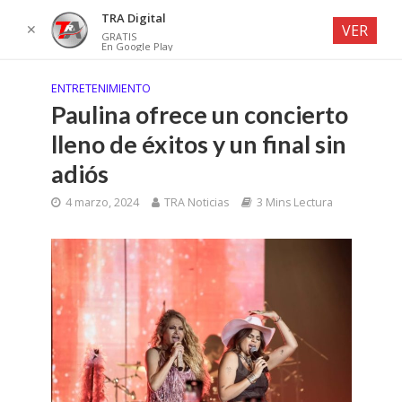
TRA Digital
✕
VER
GRATIS
En Google Play
ENTRETENIMIENTO
Paulina ofrece un concierto
lleno de éxitos y un final sin
adiós
4 marzo, 2024
TRA Noticias
3 Mins Lectura