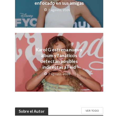
enfocado en sus amigas
7 agosto, 2026
Karol G estrena nuevo
álbum y fanáticos
detectan posibles
indirectas a Feid
7 agosto, 2026
VER TODO
Sobre el Autor