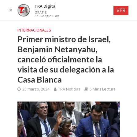
TRA Digital
✕
VER
GRATIS
En Google Play
INTERNACIONALES
Primer ministro de Israel,
Benjamin Netanyahu,
canceló oficialmente la
visita de su delegación a la
Casa Blanca
25 marzo, 2024
TRA Noticias
5 Mins Lectura