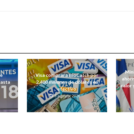
Mini
de
Visa comprará BioCatch por
ahorr
hasta
2,400 millones de dólares en
calor 
efectivo
3 agosto, 2026