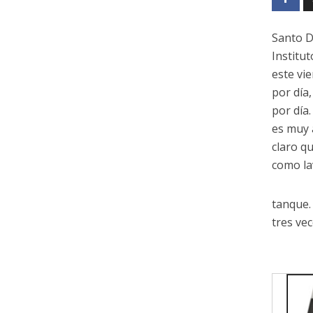
Santo D
Institu
este vi
por día
por día
es muy 
claro q
como lav
tanque.
tres vec