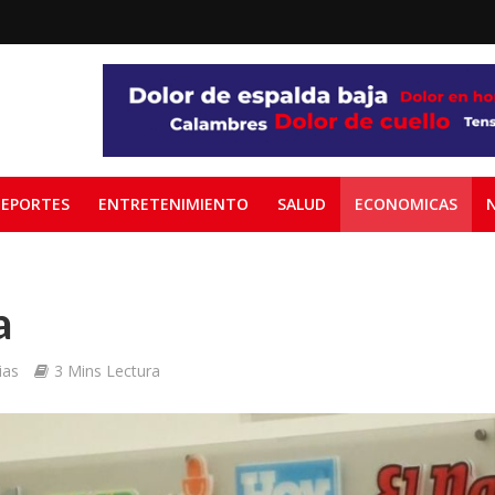
EPORTES
ENTRETENIMIENTO
SALUD
ECONOMICAS
a
ias
3 Mins Lectura