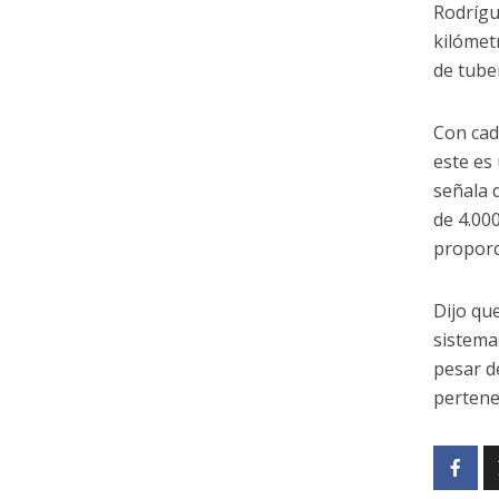
Rodrígu
kilómet
de tube
Con cad
este es
señala 
de 4.00
proporc
Dijo qu
sistema
pesar d
pertene