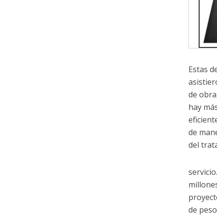
Estas d
asistier
de obra
hay más
eficien
de mane
del tra
servici
millone
proyect
de peso