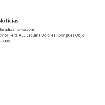
oticias
leradioamerica.com
eonor Feltz #33 Esquina Dolores Rodríguez Objio
9-8080