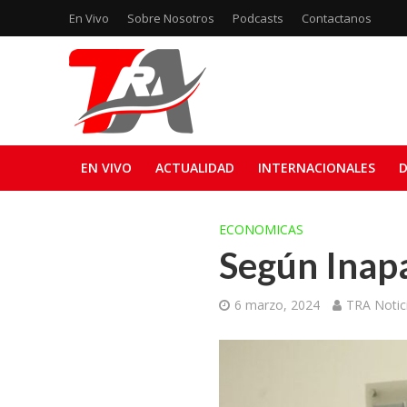
En Vivo
Sobre Nosotros
Podcasts
Contactanos
EN VIVO
ACTUALIDAD
INTERNACIONALES
D
ECONOMICAS
Según Inap
6 marzo, 2024
TRA Notic