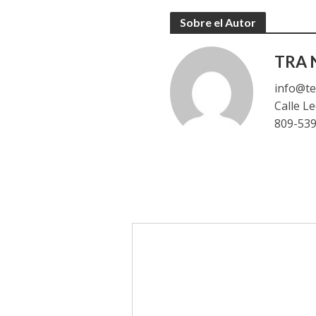
Sobre el Autor
TRA N
info@te
Calle L
809-53