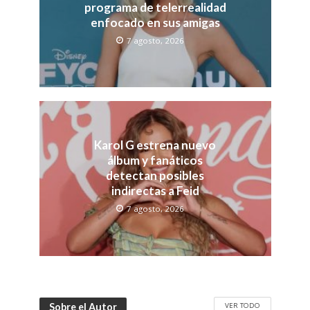
programa de telerrealidad
enfocado en sus amigas
7 agosto, 2026
Karol G estrena nuevo
álbum y fanáticos
detectan posibles
indirectas a Feid
7 agosto, 2026
VER TODO
Sobre el Autor