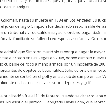
absuelto de cargos criminales que alegaban que apuñaló a su
. . de sus amigas.
d Goldman, hasta su muerte en 1994 en Los Ángeles. Su juici
 el juicio del siglo. Simpson fue declarado responsable de l
n un tribunal civil de California y se le ordenó pagar 33,5 m
ión a la familia de su fallecida ex esposa y su familia Goldma
e admitió que Simpson murió sin tener que pagar la mayor 
 fue a prisión en Las Vegas en 2008, donde cumplió nueve 
do culpable de robo a mano armada por un incidente de 200
erciantes de objetos coleccionables. Salió de prisión en oct
ormente se centró en el golf y en su club de campo en Las V
almente en las redes sociales sobre deportes y golf.
ma publicación fue el 11 de febrero, cuando se desarrollaba 
as. No asistió al partido. El abogado David Cook, que repres