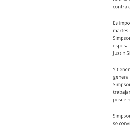
contra 
Es impo
martes 
Simpson
esposa 
Justin 
Y tiene
genera 
Simpson
trabaja
posee n
Simpson
se conv