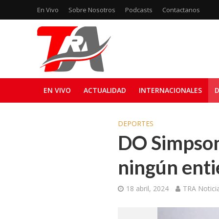
En Vivo
Sobre Nosotros
Podcasts
Contactanos
EN VIVO
ACTUALIDAD
INTERNACIONALES
D
DEPORTES
DO Simpson 
ningún enti
18 abril, 2024
TRA Notici