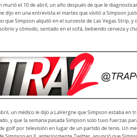
 murió el 10 de abril, un año después de que le diagnostica
e dijo en una entrevista el martes que visitó a Simpson just
o que Simpson alquiló en el suroeste de Las Vegas Strip, y
 sobrio y cómodo, sentado en el sofá, bebiendo cerveza y cha
 abril, un médico le dijo a LaVergne que Simpson estaba en tr
ado, y que la semana pasada Simpson solo tuvo fuerzas para
e golf por televisión en lugar de un partido de tenis. Un men
 de Simpson en X, anteriormente Twitter, anunció que Simps