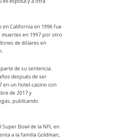
 ex esposa y a otra
o en California en 1996 fue
as muertes en 1997 por otro
illones de dólares en
n.
parte de su sentencia.
años después de ser
7 en un hotel-casino con
ubre de 2017 y
egas, publicando
el Super Bowl de la NFL en
enta a la familia Goldman,