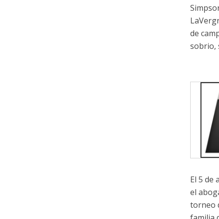
Simpson
LaVergn
de camp
sobrio,
El 5 de
el abog
torneo d
familia