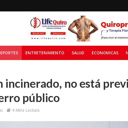
EPORTES
ENTRETENIMIENTO
SALUD
ECONOMICAS
incinerado, no está prev
erro público
as
4 Mins Lectura