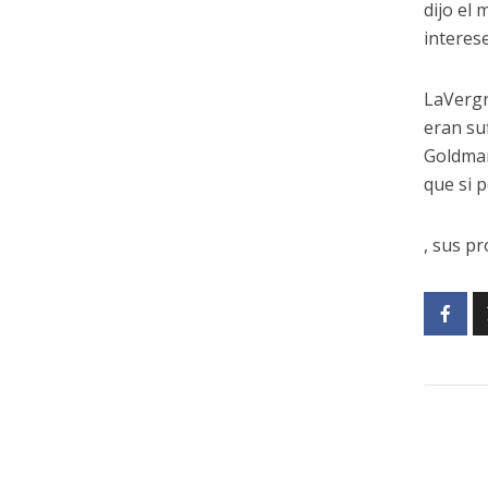
dijo el 
interes
LaVergn
eran suf
Goldman
que si 
, sus pr