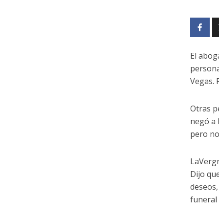
El abog
persona
Vegas. 
Otras p
negó a 
pero no
LaVergn
Dijo qu
deseos,
funeral 