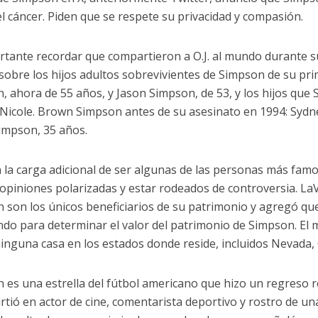
el cáncer. Piden que se respete su privacidad y compasión.
rtante recordar que compartieron a O.J. al mundo durante su
sobre los hijos adultos sobrevivientes de Simpson de su pr
, ahora de 55 años, y Jason Simpson, de 53, y los hijos que
Nicole. Brown Simpson antes de su asesinato en 1994: Sydn
Simpson, 35 años.
n la carga adicional de ser algunas de las personas más famo
opiniones polarizadas y estar rodeados de controversia. LaV
 son los únicos beneficiarios de su patrimonio y agregó qu
ndo para determinar el valor del patrimonio de Simpson. El 
inguna casa en los estados donde reside, incluidos Nevada, C
 es una estrella del fútbol americano que hizo un regreso r
irtió en actor de cine, comentarista deportivo y rostro de un