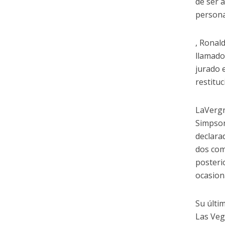
de ser 
persona
, Ronal
llamado
jurado e
restituc
LaVergn
Simpson
declara
dos com
posteri
ocasion
Su últi
Las Veg