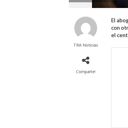
El abo
con ot
el cen
TRA Noticias
Comparte!