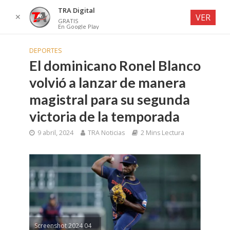
TRA Digital
✕
VER
GRATIS
En Google Play
DEPORTES
El dominicano Ronel Blanco
volvió a lanzar de manera
magistral para su segunda
victoria de la temporada
9 abril, 2024
TRA Noticias
2 Mins Lectura
Screenshot 2024 04