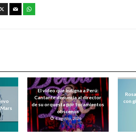
El video que indigna a Perú:
Rosa
Cantante denuncia al director
uevo
con g
de su orquesta por tocamientos
 Mars
obscenos
4 agosto, 2026