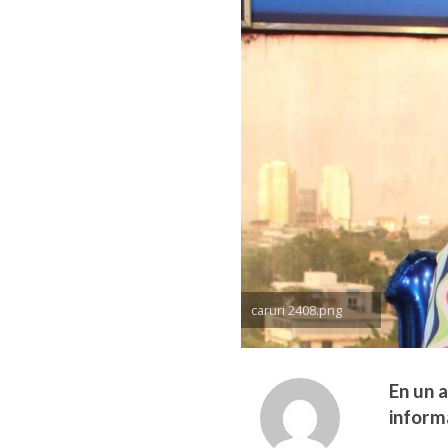
caruri 2408.png
En un a
inform