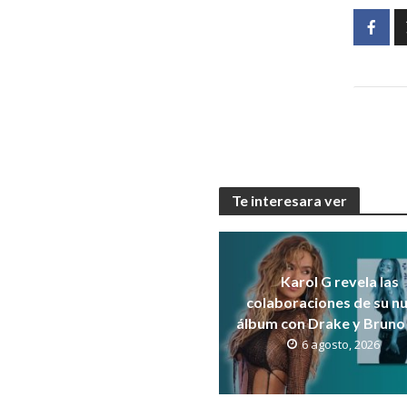
Te interesara ver
Karol G revela las
colaboraciones de su n
álbum con Drake y Bruno
6 agosto, 2026