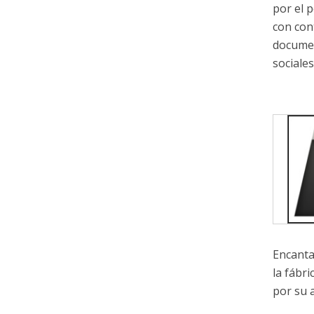
por el 
con cont
documen
sociales
Encanta
la fábr
por su a