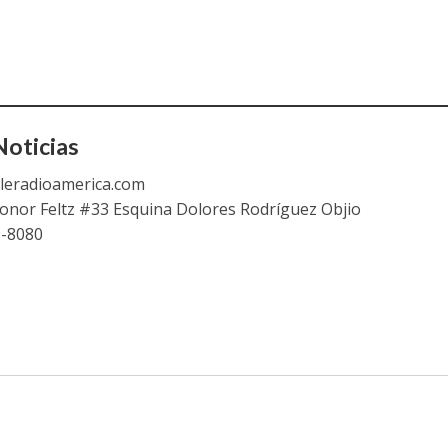
oticias
leradioamerica.com
eonor Feltz #33 Esquina Dolores Rodríguez Objio
9-8080