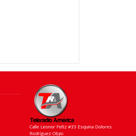
Calle Leonor Feltz #33 Esquina Dolores
Rodríguez Objio