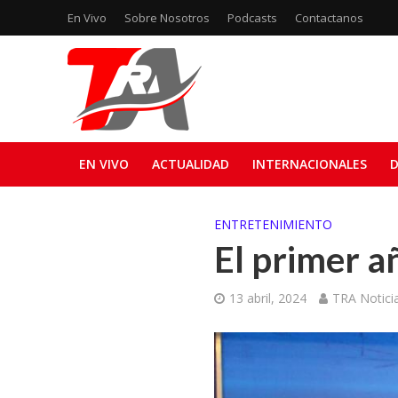
En Vivo
Sobre Nosotros
Podcasts
Contactanos
EN VIVO
ACTUALIDAD
INTERNACIONALES
D
ENTRETENIMIENTO
El primer a
13 abril, 2024
TRA Notici