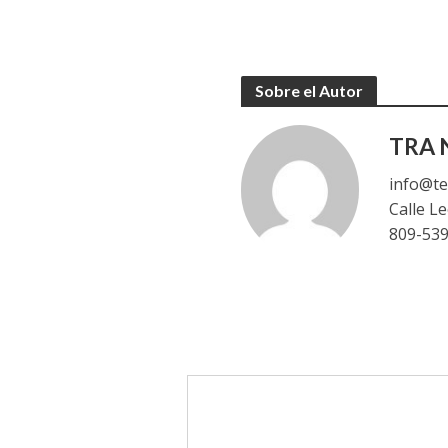
Sobre el Autor
TRA N
info@te
Calle L
809-53