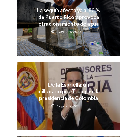
La sequía afecta ya al 80 %
de Puerto Rico y provoca
el racionamiento de agua
7 agosto, 2026
De la Espriella: un
millonario pro-Trump en la
presidencia de Colombia
7 agosto, 2026