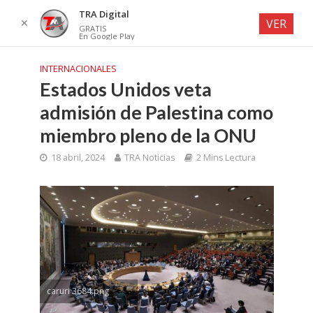
TRA Digital
✕
VER
GRATIS
En Google Play
INTERNACIONALES
Estados Unidos veta
admisión de Palestina como
miembro pleno de la ONU
18 abril, 2024
TRA Noticias
2 Mins Lectura
caruri 3684.png