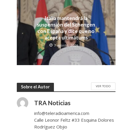
Italia mantendrá la
suspensión del Schengen
con España y dice que no
acepta ultimátums
7 agosto, 2026
VER TODO
Sobre el Autor
TRA Noticias
info@teleradioamerica.com
Calle Leonor Feltz #33 Esquina Dolores
Rodríguez Objio