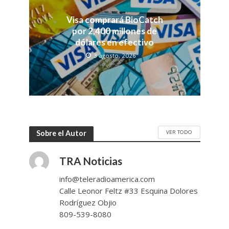
Visa comprará BioCatch
por 2,400 millones de
dólares en efectivo
3 agosto, 2026
VER TODO
Sobre el Autor
TRA Noticias
info@teleradioamerica.com
Calle Leonor Feltz #33 Esquina Dolores
Rodríguez Objio
809-539-8080