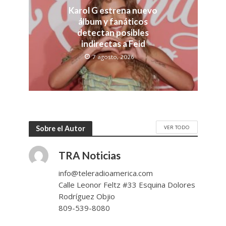
Karol G estrena nuevo
álbum y fanáticos
detectan posibles
indirectas a Feid
7 agosto, 2026
VER TODO
Sobre el Autor
TRA Noticias
info@teleradioamerica.com
Calle Leonor Feltz #33 Esquina Dolores
Rodríguez Objio
809-539-8080