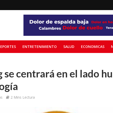
EPORTES
ENTRETENIMIENTO
SALUD
ECONOMICAS
se centrará en el lado h
logía
as
2 Mins Lectura