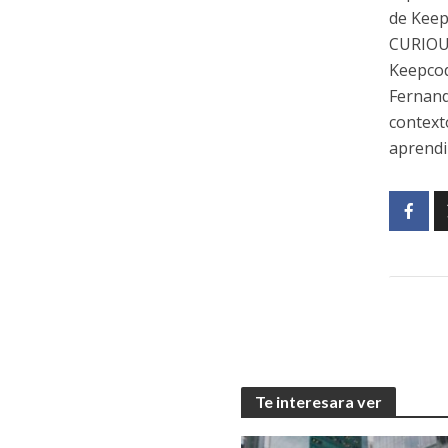
de Keep
CURIOUS
Keepcod
Fernand
context
aprendi
Te interesara ver