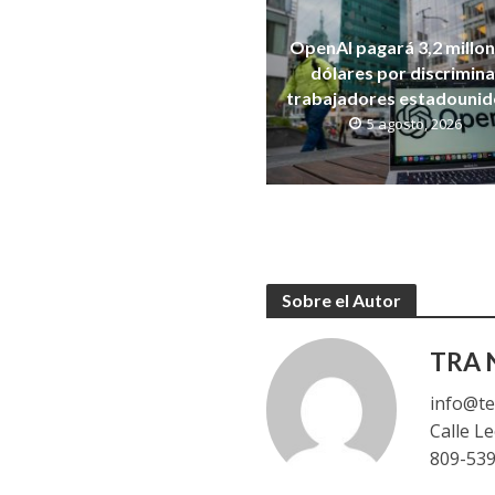
OpenAI pagará 3,2 millo
dólares por discrimina
trabajadores estadouni
5 agosto, 2026
Sobre el Autor
TRA N
info@te
Calle L
809-53