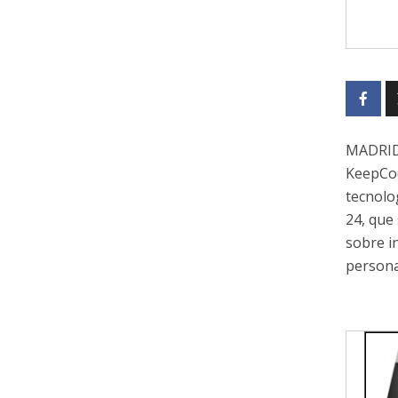
MADRID,
KeepCod
tecnolo
24, que
sobre in
persona