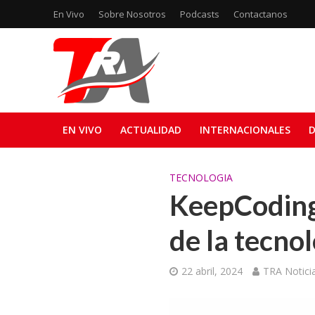
En Vivo
Sobre Nosotros
Podcasts
Contactanos
EN VIVO
ACTUALIDAD
INTERNACIONALES
D
TECNOLOGIA
KeepCoding 
de la tecno
22 abril, 2024
TRA Notici