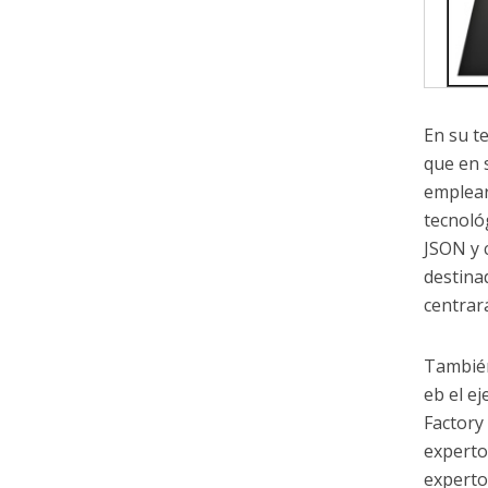
En su t
que en 
emplear
tecnoló
JSON y 
destina
centrar
También
eb el e
Factory
experto
experto