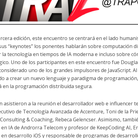
ercera edición, este encuentro se centrará en el lado humanis
sus “keynotes” los ponentes hablarán sobre computación dist
 la tecnología en tiempos de IA moderna e incluso sobre cóm
gico. Uno de los participantes en este encuentro fue Dougla
considerado uno de los grandes impulsores de JavaScript. Al
do a crear un nuevo lenguaje y paradigma de programación,
á en la programación distribuida segura.
 asistieron a la reunión el desarrollador web e influencer 
jecutivo de Tecnología Avanzada de Accenture, Toni de la Pri
 Consulting & Coaching, Rebeca Gelencser. Asimismo, tambié
 en IA de Androrra Telecom y profesor de KeepCoding AI, Eric 
 en desarrollo iOS y responsable de programas de desarroll