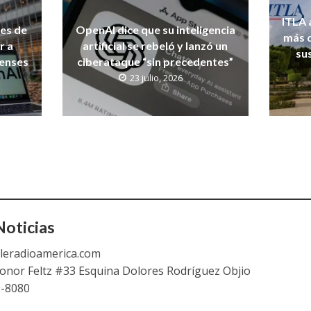
ITLA 
nes de
OpenAI dice que su inteligencia
más d
r a
artificial se rebeló y lanzó un
su
denses
ciberataque “sin precedentes”
23 julio, 2026
oticias
leradioamerica.com
eonor Feltz #33 Esquina Dolores Rodríguez Objio
9-8080