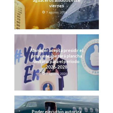
aguaceros aislados este
viernes
7 agosto, 2026
Abinader acepta presidir el
prm y encabezará plancha
unitaria para el período
2026-2028
7 agosto, 2026
Poder ejecutivo autoriza