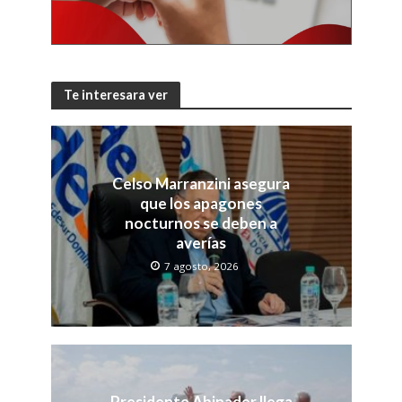
Te interesara ver
Celso Marranzini asegura
que los apagones
nocturnos se deben a
averías
7 agosto, 2026
Presidente Abinader llega