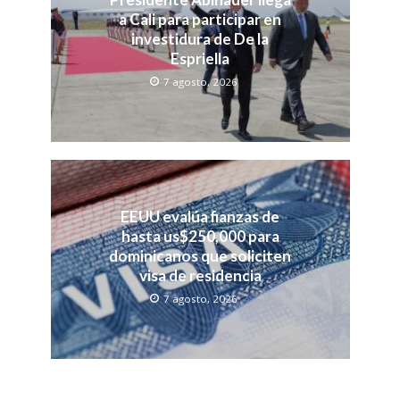
a Cali para participar en
investidura de De la
Espriella
7 agosto, 2026
EEUU evalúa fianzas de
hasta us$250,000 para
dominicanos que soliciten
visa de residencia
7 agosto, 2026