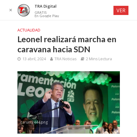
TRA Digital
✕
VER
GRATIS
En Google Play
ACTUALIDAD
Leonel realizará marcha en
caravana hacia SDN
13 abril, 2024
TRA Noticias
2 Mins Lectura
caruri 2444.png