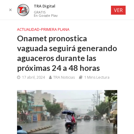
TRA Digital
✕
VER
GRATIS
En Google Play
ACTUALIDAD
•
PRIMERA PLANA
Onamet pronostica
vaguada seguirá generando
aguaceros durante las
próximas 24 a 48 horas
17 abril, 2024
TRA Noticias
1 Mins Lectura