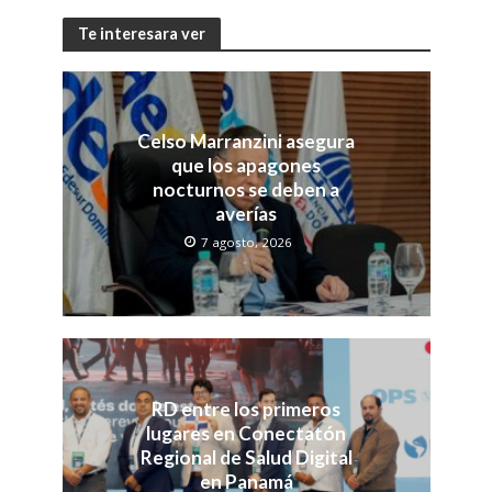
Te interesara ver
Celso Marranzini asegura
que los apagones
nocturnos se deben a
averías
7 agosto, 2026
RD entre los primeros
lugares en Conectatón
Regional de Salud Digital
en Panamá