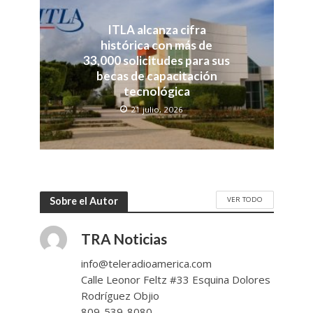
ITLA alcanza cifra
histórica con más de
33,000 solicitudes para sus
becas de capacitación
tecnológica
21 julio, 2026
VER TODO
Sobre el Autor
TRA Noticias
info@teleradioamerica.com
Calle Leonor Feltz #33 Esquina Dolores
Rodríguez Objio
809-539-8080