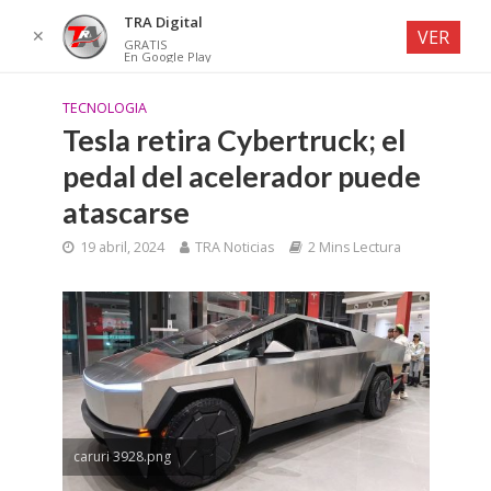
TRA Digital
✕
VER
GRATIS
En Google Play
TECNOLOGIA
Tesla retira Cybertruck; el
pedal del acelerador puede
atascarse
19 abril, 2024
TRA Noticias
2 Mins Lectura
caruri 3928.png