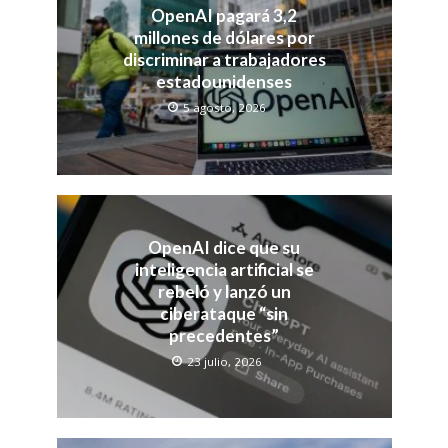
OpenAI pagará 3,2
millones de dólares por
discriminar a trabajadores
estadounidenses
5 agosto, 2026
OpenAI dice que su
inteligencia artificial se
rebeló y lanzó un
ciberataque “sin
precedentes”
23 julio, 2026