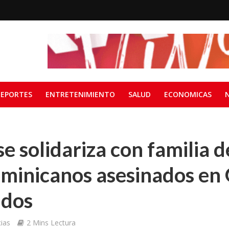
EPORTES
ENTRETENIMIENTO
SALUD
ECONOMICAS
se solidariza con familia d
minicanos asesinados en 
idos
ias
2 Mins Lectura