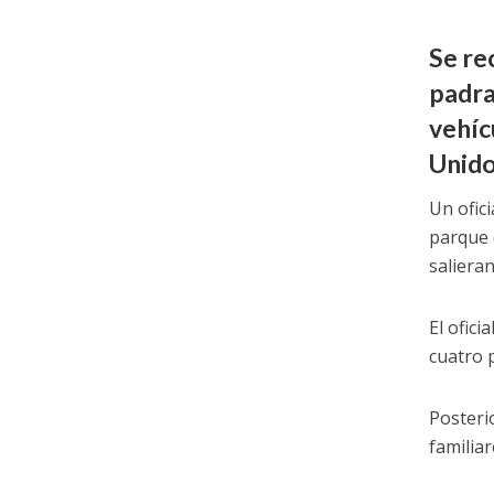
Se re
padra
vehíc
Unido
Un ofici
parque 
saliera
El ofici
cuatro 
Posteri
familia