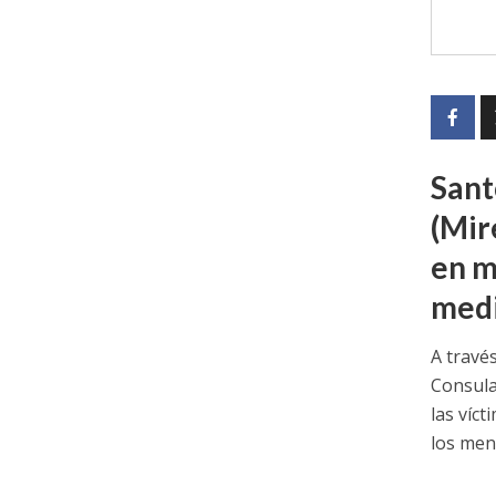
Sant
(Mir
en m
medi
A travé
Consula
las víc
los men