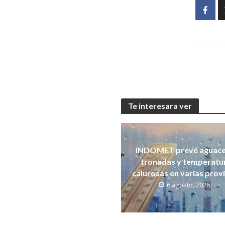
Te interesara ver
INDOMET prevé aguace
tronadas y temperatu
calurosas en varias prov
6 agosto, 2026