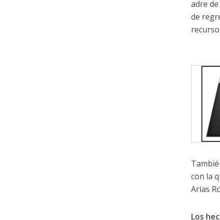
adre de
de regr
recurso
También
con la 
Arias R
Los he