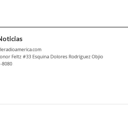
oticias
leradioamerica.com
eonor Feltz #33 Esquina Dolores Rodríguez Objio
9-8080