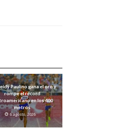
eidy Paulino gana el oro y
rompe el récord
troamericano en los 400
metros
6 agosto, 2026