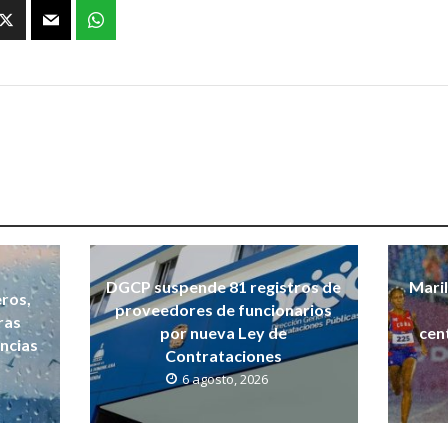
DGCP suspende 81 registros de
Maril
ros,
proveedores de funcionarios
ras
por nueva Ley de
cen
incias
Contrataciones
6 agosto, 2026