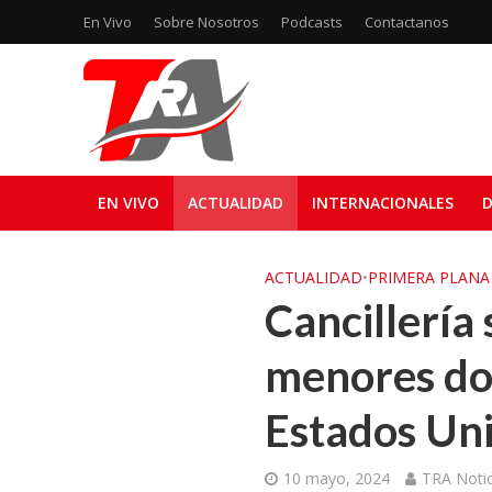
En Vivo
Sobre Nosotros
Podcasts
Contactanos
EN VIVO
ACTUALIDAD
INTERNACIONALES
D
ACTUALIDAD
•
PRIMERA PLANA
Cancillería 
menores do
Estados Un
10 mayo, 2024
TRA Notic