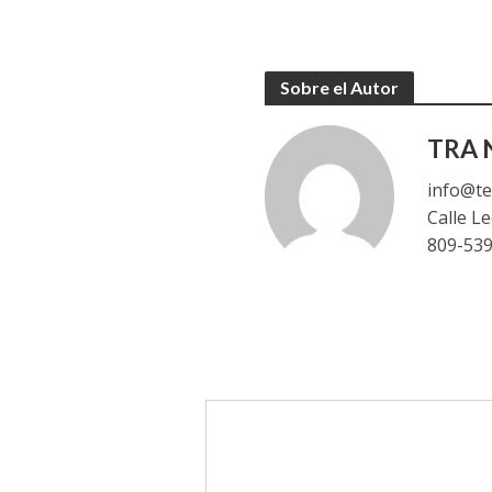
Sobre el Autor
TRA N
info@te
Calle L
809-53