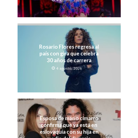
Rosario Flores regresa al
país con gira que celebra
30 años de carrera
4 agosto, 2026
Esposa de mario cimarro
confirma que ya está en
eslovaquia con su hija en