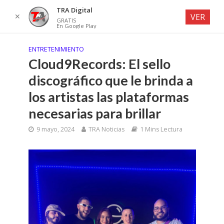
TRA Digital
✕
VER
GRATIS
En Google Play
ENTRETENIMIENTO
Cloud9Records: El sello
discográfico que le brinda a
los artistas las plataformas
necesarias para brillar
9 mayo, 2024
TRA Noticias
1 Mins Lectura