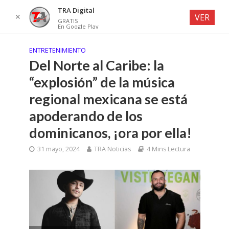
TRA Digital
✕
VER
GRATIS
En Google Play
ENTRETENIMIENTO
Del Norte al Caribe: la
“explosión” de la música
regional mexicana se está
apoderando de los
dominicanos, ¡ora por ella!
31 mayo, 2024
TRA Noticias
4 Mins Lectura