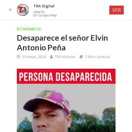
TRA Digital
✕
VER
GRATIS
En Google Play
ECONOMICAS
Desaparece el señor Elvin
Antonio Peña
10 mayo, 2024
TRA Noticias
1 Mins Lectura