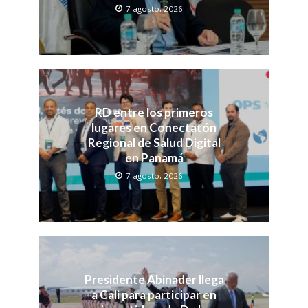
7 agosto, 2026
RD entre los primeros
lugares en Conectatón
Regional de Salud Digital
en Panamá
7 agosto, 2026
Presidente Abinader llega
a Cali para participar en