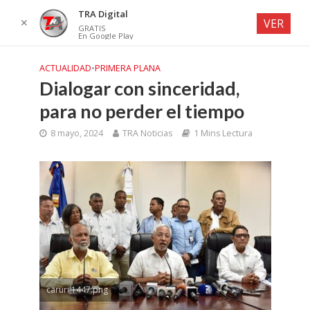
TRA Digital
✕
VER
GRATIS
En Google Play
ACTUALIDAD
•
PRIMERA PLANA
Dialogar con sinceridad,
para no perder el tiempo
8 mayo, 2024
TRA Noticias
1 Mins Lectura
caruri 1447.png